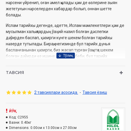
нәрсени үйренип, оған әмел қылады ҳәм де өзлерине зыян
жететуғын нәрселерден хабардар болып, оннан шетте
болады.
Ислам тарийхы дегенде, әдетте, Ислам мәмлекетлери ҳәм де
мусылман халықлардың ўаҳий нәзил болған дәслепки
дәўирден баслап, ҳәзирги күнге шекем болған тарийхы
нәзерде тутылады. Бирақ, негизинде бул тарийх дүнья
басланғанынан ҳәзирги, биз жасап турған ўақытқа шекем
болған дәўирди өз ишине алады. Себеби, бул тарийх
биринши инсан, биринши пайғамбар – Адам
алайҳиссаламнан басланады.
ТАВСИЯ
Шайх Муҳаммад Садық Муҳаммад Юсуф ҳәзиретиниң бул
мий­нети Ислам тарийхының қысқаша баяны болып, автордың
соңғы китапларынан бири есапланады.
2 тавсиялари асосида.
-
Тавсия ёзиш
Муаллиф:
Шайх Муҳаммад Содиқ Муҳаммад Юсуф
Таржимон:
Шамсуддин Баҳауддинов
ЙЎҚ
Нашриёт:
«Hilol-Nashr» нашриёт-матбааси
Код:
C2955
Сана:
2021 йил
Вазни:
0.40кг
Ҳажми:
528 бет (I), 576 (II)
Dimensions:
0.00см x 13.00см x 27.00см