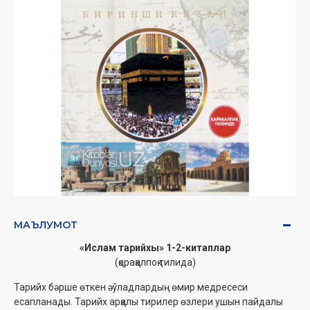
МАЪЛУМОТ
«Ислам тарийхы» 1-2-китаплар
(қорақалпоқ тилида)
Тарийх бәрше өткен әўладлардың өмир медресеси
есапланады. Тарийх арқалы тирилер өзлери ушын пайдалы