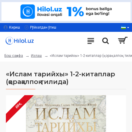
Кириш
Рўйхатдан ўтиш
Излаш
«Ислам тарийхы» 1-2-китаплар (қорақалпоқ тил
Бош саҳифа
«Ислам тарийхы» 1-2-китаплар
(қорақалпоқ тилида)
ЙЎҚ