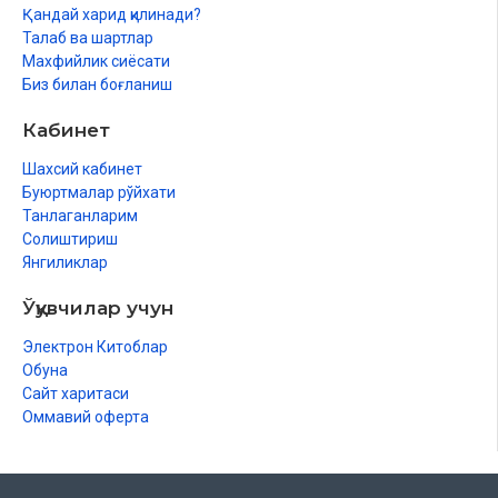
Қандай харид қилинади?
Юшаъ ибн Нун алайҳиссалам
Талаб ва шартлар
Махфийлик сиёсати
Ҳизқил (Ҳизқиял) алайҳиссалам
Биз билан боғланиш
Шамўил алайҳиссалам
Кабинет
Даўыт алайҳиссалам
Шахсий кабинет
Буюртмалар рўйхати
Сулайман алайҳиссалам
Танлаганларим
Ишаъя алайҳиссалам
Солиштириш
Янгиликлар
Байтул Мақдистиң ўайран болыўы
Ўқувчилар учун
Европа цивилизациясының басланыўы
Электрон Китоблар
Бәний Исрайыл тарийхының даўамы
Обуна
Сайт харитаси
Зәкария алайҳиссалам
Оммавий оферта
Яҳя алайҳиссалам
Ийса алайҳиссалам