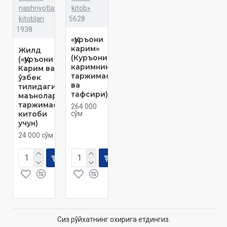
nashriyotlar
kitob»
kitoblari
5628
1938
«Қуръони
карим»
Жилд
(Куръони
(«Қуръони
каримнинг
Карим ва
таржимаси
ўзбек
ва
тилидаги
тафсири)
маънолари
таржимаси»
264 000
китоби
сўм
учун)
24 000 сўм
Сиз рўйхатнинг охирига етдингиз.