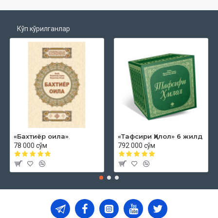
Кўп кўрилганлар
«Бахтиёр оила»
«Тафсири Ҳилол» 6 жилд
78 000 сўм
792 000 сўм