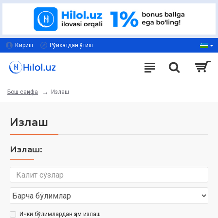
Кириш
Рўйхатдан ўтиш
Излаш
Бош саҳифа
Излаш
Излаш:
Ички бўлимлардан ҳам излаш