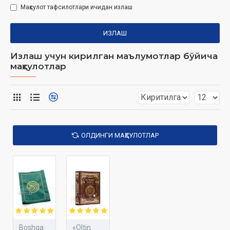
Маҳсулот тафсилотлари ичидан излаш
ИЗЛАШ
Излаш учун кирилган маълумотлар бўйича
маҳсулотлар
ОЛДИНГИ МАҲСУЛОТЛАР
Boshqa
«Oltin