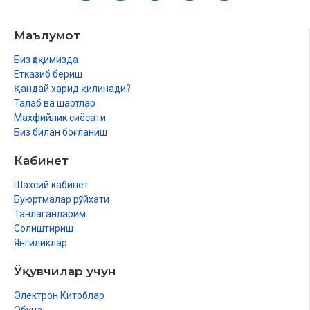
Маълумот
Биз ҳақимизда
Етказиб бериш
Қандай харид қилинади?
Талаб ва шартлар
Махфийлик сиёсати
Биз билан боғланиш
Кабинет
Шахсий кабинет
Буюртмалар рўйхати
Танлаганларим
Солиштириш
Янгиликлар
Ўқувчилар учун
Электрон Китоблар