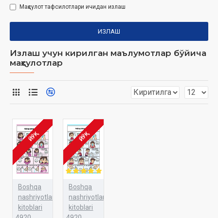
Маҳсулот тафсилотлари ичидан излаш
ИЗЛАШ
Излаш учун кирилган маълумотлар бўйича
маҳсулотлар
ЙЎҚ
ЙЎҚ
Boshqa
Boshqa
nashriyotlar
nashriyotlar
kitoblari
kitoblari
4920
4920