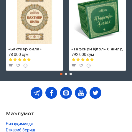
«Бахтиёр оила»
«Тафсири Ҳилол» 6 жилд
78 000 сўм
792 000 сўм
Маълумот
Биз ҳақимизда
Етказиб бериш