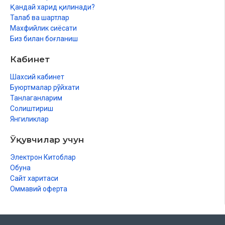
Қандай харид қилинади?
Талаб ва шартлар
Махфийлик сиёсати
Биз билан боғланиш
Кабинет
Шахсий кабинет
Буюртмалар рўйхати
Танлаганларим
Солиштириш
Янгиликлар
Ўқувчилар учун
Электрон Китоблар
Обуна
Сайт харитаси
Оммавий оферта