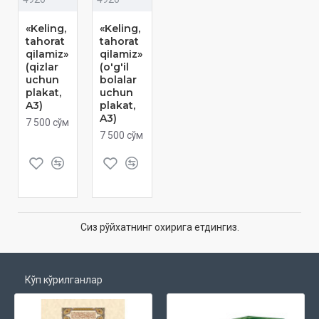
«Keling,
«Keling,
tahorat
tahorat
qilamiz»
qilamiz»
(qizlar
(o'g'il
uchun
bolalar
plakat,
uchun
A3)
plakat,
A3)
7 500 сўм
7 500 сўм
Сиз рўйхатнинг охирига етдингиз.
Кўп кўрилганлар