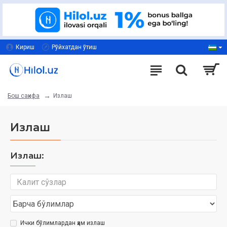
Кириш
Рўйхатдан ўтиш
Излаш
Бош саҳифа
Излаш
Излаш:
Ички бўлимлардан ҳам излаш