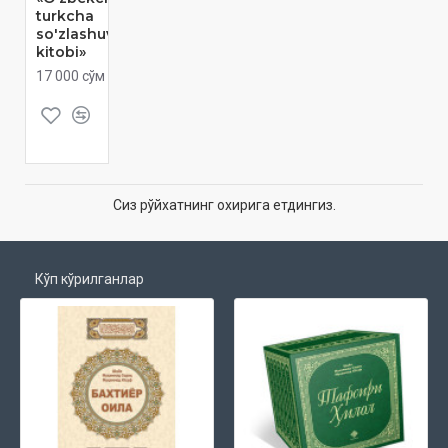
turkcha
so'zlashuv
kitobi»
17 000 сўм
Сиз рўйхатнинг охирига етдингиз.
Кўп кўрилганлар