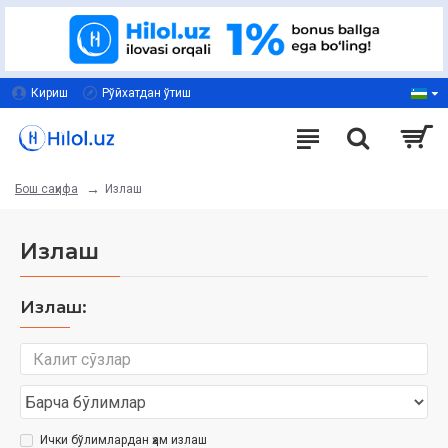
Кириш
Рўйхатдан ўтиш
Излаш
Бош саҳифа
Излаш
Излаш:
Ички бўлимлардан ҳам излаш