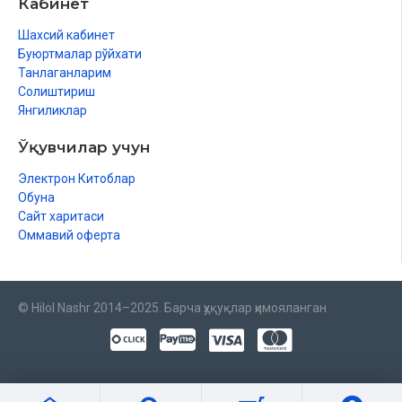
Кабинет
Шахсий кабинет
Буюртмалар рўйхати
Танлаганларим
Солиштириш
Янгиликлар
Ўқувчилар учун
Электрон Китоблар
Обуна
Сайт харитаси
Оммавий оферта
© Hilol Nashr 2014–2025. Барча ҳуқуқлар ҳимояланган