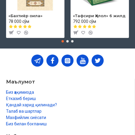
«Бахтиёр оила»
«Тафсири Ҳилол» 6 жилд
78 000 сўм
792 000 сўм
Маълумот
Биз ҳақимизда
Етказиб бериш
Қандай харид қилинади?
Талаб ва шартлар
Махфийлик сиёсати
Биз билан боғланиш