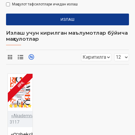
Маҳсулот тафсилотлари ичидан излаш
ИЗЛАШ
Излаш учун кирилган маълумотлар бўйича
маҳсулотлар
ЙЎҚ
«Akademnashr»
3117
«O'zbekcha-