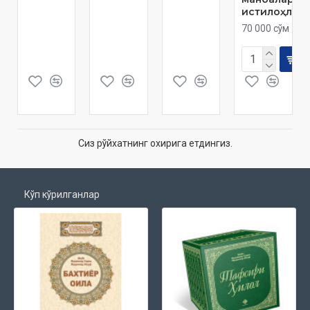
истилоҳлар
70 000 сўм
Сиз рўйхатнинг охирига етдингиз.
Кўп кўрилганлар