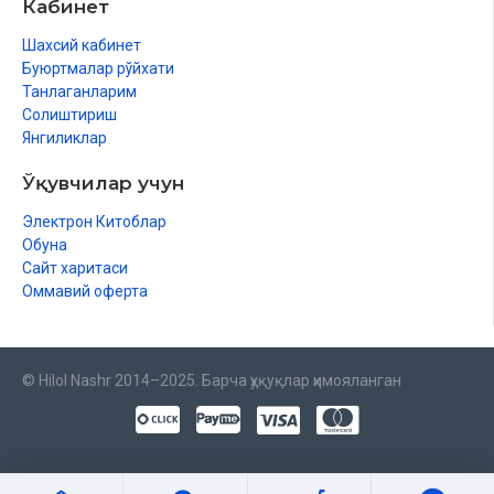
Кабинет
Шахсий кабинет
Буюртмалар рўйхати
Танлаганларим
Солиштириш
Янгиликлар
Ўқувчилар учун
Электрон Китоблар
Обуна
Сайт харитаси
Оммавий оферта
© Hilol Nashr 2014–2025. Барча ҳуқуқлар ҳимояланган