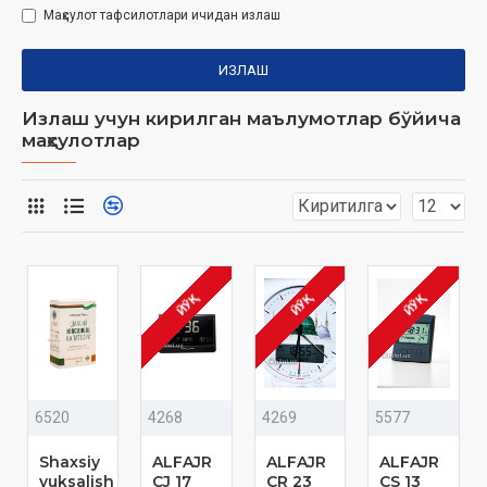
Маҳсулот тафсилотлари ичидан излаш
ИЗЛАШ
Излаш учун кирилган маълумотлар бўйича
маҳсулотлар
ЙЎҚ
ЙЎҚ
ЙЎҚ
6520
4268
4269
5577
Shaxsiy
ALFAJR
ALFAJR
ALFAJR
yuksalish
CJ 17
CR 23
CS 13