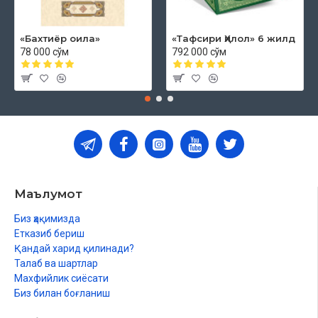
«Бахтиёр оила»
«Тафсири Ҳилол» 6 жилд
78 000 сўм
792 000 сўм
Маълумот
Биз ҳақимизда
Етказиб бериш
Қандай харид қилинади?
Талаб ва шартлар
Махфийлик сиёсати
Биз билан боғланиш