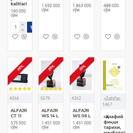
kalitlari
1 692 000
1 863 000
488 000
сўм
сўм
сўм
140 000
сўм
ЙЎҚ
ЙЎҚ
ЙЎҚ
4266
5579
4262
«Sahifa»
1467
ALFAJR
ALFAJR
ALFAJR
CT 11
WS 14 L
WS 06 L
«Ҳанафий
фиқҳи
575 000
1 451 000
1 451 000
сўм
сўм
сўм
тарихи,
манбалари 