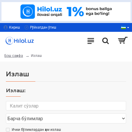
Кириш
Рўйхатдан ўтиш
Излаш
Бош саҳифа
Излаш
Излаш:
Ички бўлимлардан ҳам излаш