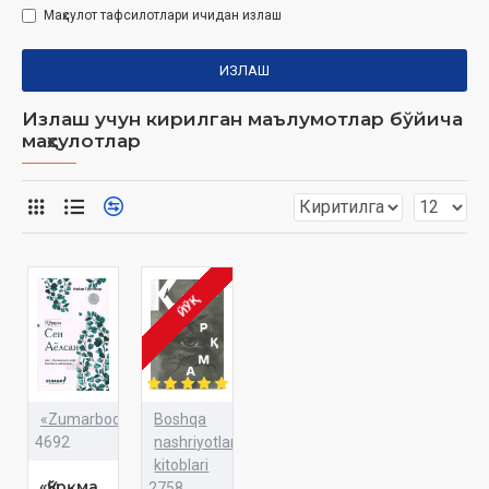
Маҳсулот тафсилотлари ичидан излаш
ИЗЛАШ
Излаш учун кирилган маълумотлар бўйича
маҳсулотлар
ЙЎҚ
«Zumarbooks»
Boshqa
4692
nashriyotlar
kitoblari
«Қўрқма,
2758