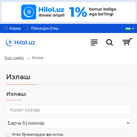
Кириш
Рўйхатдан ўтиш
Излаш
Бош саҳифа
Излаш
Излаш:
Ички бўлимлардан ҳам излаш