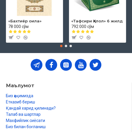
«Бахтиёр оила»
«Тафсири Ҳилол» 6 жилд
78 000 сўм
792 000 сўм
Маълумот
Биз ҳақимизда
Етказиб бериш
Қандай харид қилинади?
Талаб ва шартлар
Махфийлик сиёсати
Биз билан боғланиш