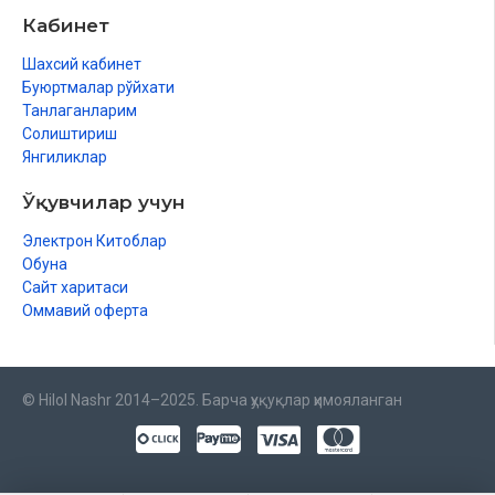
Кабинет
Шахсий кабинет
Буюртмалар рўйхати
Танлаганларим
Солиштириш
Янгиликлар
Ўқувчилар учун
Электрон Китоблар
Обуна
Сайт харитаси
Оммавий оферта
© Hilol Nashr 2014–2025. Барча ҳуқуқлар ҳимояланган