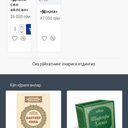
сен
аёлсан»
«Қўрқма»
26 000 сўм
47 000 сўм
Сиз рўйхатнинг охирига етдингиз.
Кўп кўрилганлар