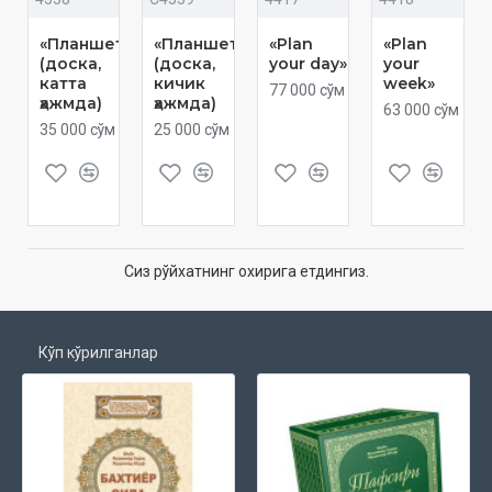
«Планшет»
«Планшет»
«Plan
«Plan
(доска,
(доска,
your day»
your
катта
кичик
week»
77 000 сўм
ҳажмда)
ҳажмда)
63 000 сўм
35 000 сўм
25 000 сўм
Сиз рўйхатнинг охирига етдингиз.
Кўп кўрилганлар