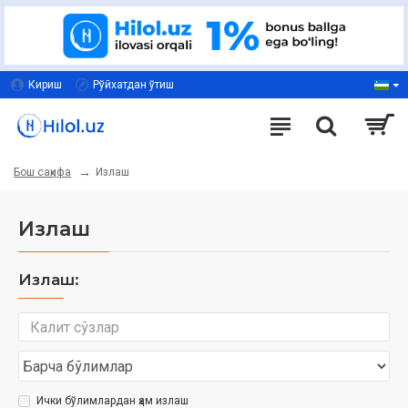
Кириш
Рўйхатдан ўтиш
Излаш
Бош саҳифа
Излаш
Излаш:
Ички бўлимлардан ҳам излаш