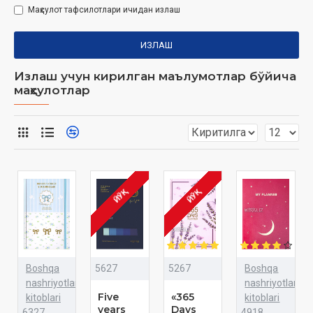
Маҳсулот тафсилотлари ичидан излаш
ИЗЛАШ
Излаш учун кирилган маълумотлар бўйича
маҳсулотлар
ЙЎҚ
ЙЎҚ
Boshqa
5627
5267
Boshqa
nashriyotlar
nashriyotlar
Five
«365
kitoblari
kitoblari
years
Days
6327
4918