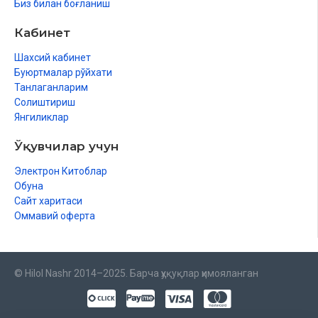
Биз билан боғланиш
Кабинет
Шахсий кабинет
Буюртмалар рўйхати
Танлаганларим
Солиштириш
Янгиликлар
Ўқувчилар учун
Электрон Китоблар
Обуна
Сайт харитаси
Оммавий оферта
© Hilol Nashr 2014–2025. Барча ҳуқуқлар ҳимояланган