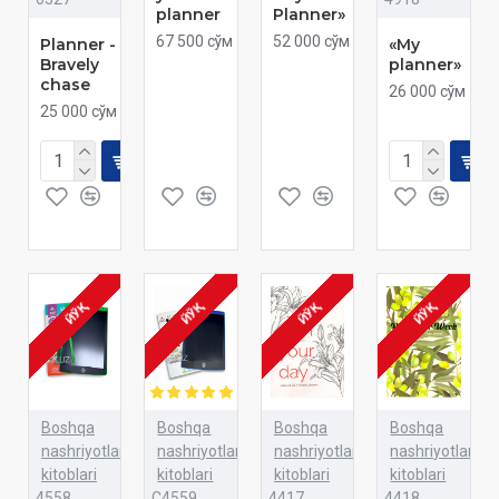
planner
Planner»
67 500 сўм
52 000 сўм
Planner -
«My
Bravely
planner»
chase
26 000 сўм
25 000 сўм
ЙЎҚ
ЙЎҚ
ЙЎҚ
ЙЎҚ
Boshqa
Boshqa
Boshqa
Boshqa
nashriyotlar
nashriyotlar
nashriyotlar
nashriyotlar
kitoblari
kitoblari
kitoblari
kitoblari
4558
C4559
4417
4418