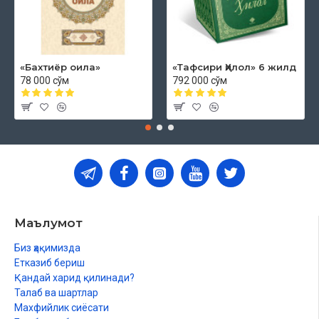
«Бахтиёр оила»
«Тафсири Ҳилол» 6 жилд
78 000 сўм
792 000 сўм
Маълумот
Биз ҳақимизда
Етказиб бериш
Қандай харид қилинади?
Талаб ва шартлар
Махфийлик сиёсати