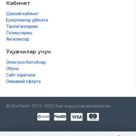
Кабинет
Шахсий кабинет
Буюртмалар рўйхати
Танлаганларим
Солиштириш
Янгиликлар
Ўқувчилар учун
Электрон Китоблар
Обуна
Сайт харитаси
Оммавий оферта
© Hilol Nashr 2014–2025. Барча ҳуқуқлар ҳимояланган