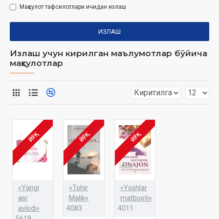
Маҳсулот тафсилотлари ичидан излаш
ИЗЛАШ
Излаш учун кирилган маълумотлар бўйича
маҳсулотлар
ЙЎҚ
ЙЎҚ
ЙЎҚ
«Yangi
«Tohir
«Yoshlar
asr
Malik»
matbuoti»
avlodi»
4083
4011
5619