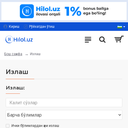
Кириш
Рўйхатдан ўтиш
Излаш
Бош саҳифа
Излаш
Излаш:
Ички бўлимлардан ҳам излаш