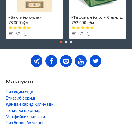
«Бахтиёр оила»
«Тафсири Ҳилол» 6 жилд
78 000 сўм
792 000 сўм
Маълумот
Биз ҳақимизда
Етказиб бериш
Қандай харид қилинади?
Талаб ва шартлар
Махфийлик сиёсати
Биз билан боғланиш