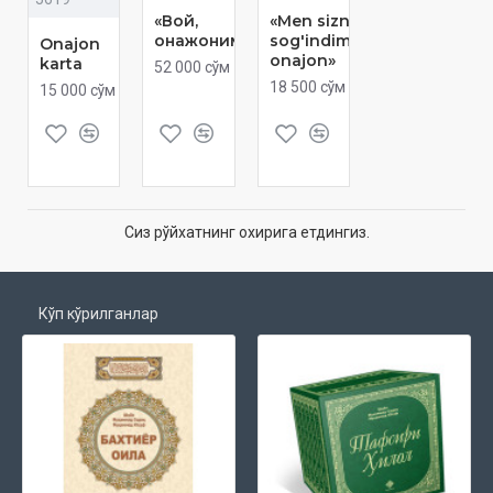
«Вой,
«Men sizni
онажоним...»
sog'indim,
Onajon
onajon»
karta
52 000 сўм
18 500 сўм
15 000 сўм
Сиз рўйхатнинг охирига етдингиз.
Кўп кўрилганлар