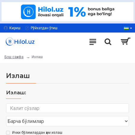
Кириш
Рўйхатдан ўтиш
Излаш
Бош саҳифа
Излаш
Излаш:
Ички бўлимлардан ҳам излаш