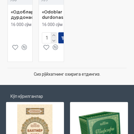
«Одоблар
«Odoblar
дурдонаси»
durdonasi»
16 000 сўм
16 000 сўм
Сиз рўйхатнинг охирига етдингиз.
Кўп кўрилганлар