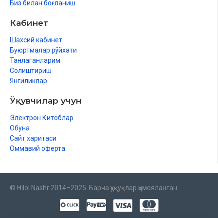
Биз билан боғланиш
Кабинет
Шахсий кабинет
Буюртмалар рўйхати
Танлаганларим
Солиштириш
Янгиликлар
Ўқувчилар учун
Электрон Китоблар
Обуна
Сайт харитаси
Оммавий оферта
© Hilol Nashr 2014–2025. Барча ҳуқуқлар ҳимояланган