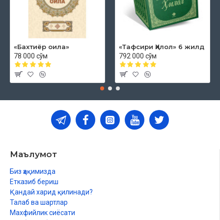
«Бахтиёр оила»
«Тафсири Ҳилол» 6 жилд
78 000 сўм
792 000 сўм
Маълумот
Биз ҳақимизда
Етказиб бериш
Қандай харид қилинади?
Талаб ва шартлар
Махфийлик сиёсати