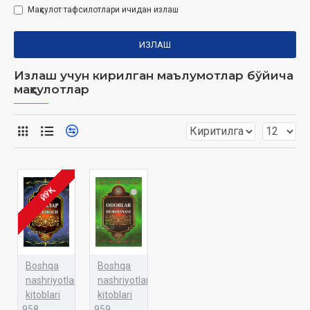
Маҳсулот тафсилотлари ичидан излаш
ИЗЛАШ
Излаш учун кирилган маълумотлар бўйича
маҳсулотлар
ЙЎҚ
Boshqa
Boshqa
nashriyotlar
nashriyotlar
kitoblari
kitoblari
958
959