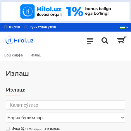
Кириш
Рўйхатдан ўтиш
Излаш
Бош саҳифа
Излаш
Излаш:
Ички бўлимлардан ҳам излаш