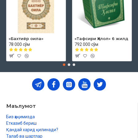
«Бахтиёр оила»
«Тафсири Ҳилол» 6 жилд
78 000 сўм
792 000 сўм
Маълумот
Биз ҳақимизда
Етказиб бериш
Қандай харид қилинади?
Талаб ва шартлар