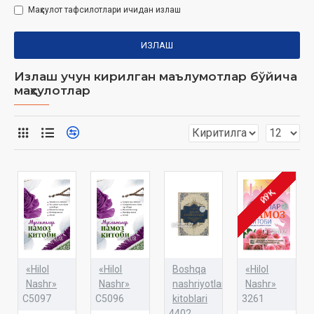
Маҳсулот тафсилотлари ичидан излаш
ИЗЛАШ
Излаш учун кирилган маълумотлар бўйича
маҳсулотлар
ЙЎҚ
«Hilol
«Hilol
Boshqa
«Hilol
Nashr»
Nashr»
nashriyotlar
Nashr»
C5097
C5096
kitoblari
3261
4402