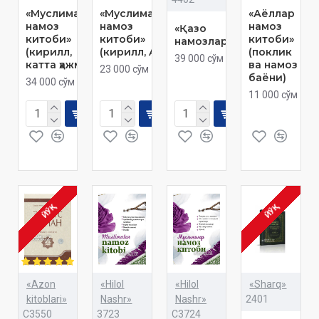
«Муслималар
«Муслималар
«Аёллар
намоз
намоз
намоз
«Қазо
китоби»
китоби»
китоби»
намозлари»
(кирилл,
(кирилл, A5)
(поклик
39 000 сўм
катта ҳажмда)
ва намоз
23 000 сўм
баёни)
34 000 сўм
11 000 сўм
ЙЎҚ
ЙЎҚ
«Azon
«Hilol
«Hilol
«Sharq»
kitoblari»
Nashr»
Nashr»
2401
C3550
3723
C3724