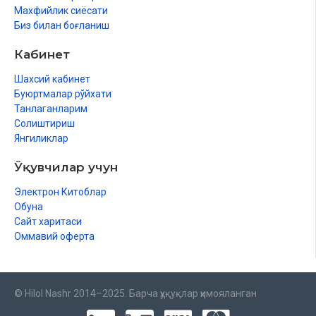
Махфийлик сиёсати
Биз билан боғланиш
Кабинет
Шахсий кабинет
Буюртмалар рўйхати
Танлаганларим
Солиштириш
Янгиликлар
Ўқувчилар учун
Электрон Китоблар
Обуна
Сайт харитаси
Оммавий оферта
© Hilol Nashr 2014–2025. Барча ҳуқуқлар ҳимояланган