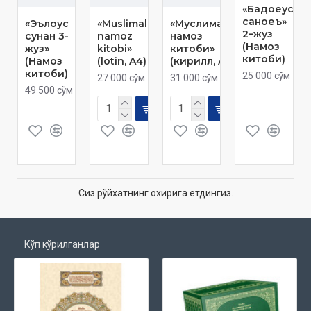
«Бадоеус
саноеъ»‎
«Эълоус
«Muslimalar
«Муслималар
2–жуз
сунан 3-
namoz
намоз
(Намоз
жуз»
kitobi»
китоби»
китоби)
(Намоз
(lotin, A4)
(кирилл, A4)
китоби)
25 000 сўм
27 000 сўм
31 000 сўм
49 500 сўм
Сиз рўйхатнинг охирига етдингиз.
Кўп кўрилганлар