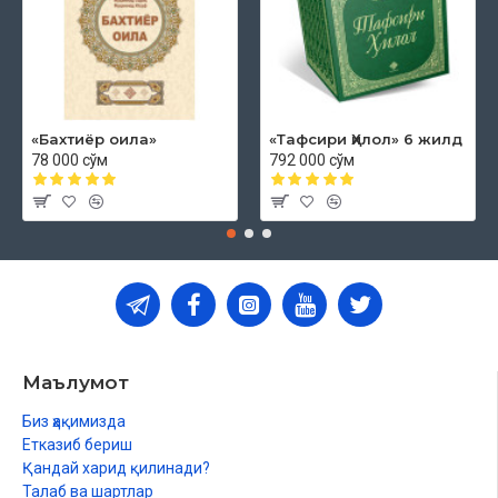
«Бахтиёр оила»
«Тафсири Ҳилол» 6 жилд
78 000 сўм
792 000 сўм
Маълумот
Биз ҳақимизда
Етказиб бериш
Қандай харид қилинади?
Талаб ва шартлар