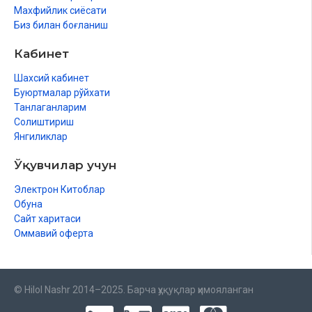
Махфийлик сиёсати
Биз билан боғланиш
Кабинет
Шахсий кабинет
Буюртмалар рўйхати
Танлаганларим
Солиштириш
Янгиликлар
Ўқувчилар учун
Электрон Китоблар
Обуна
Сайт харитаси
Оммавий оферта
© Hilol Nashr 2014–2025. Барча ҳуқуқлар ҳимояланган