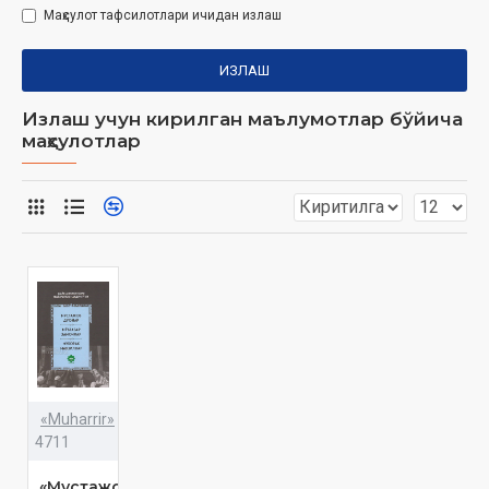
Маҳсулот тафсилотлари ичидан излаш
ИЗЛАШ
Излаш учун кирилган маълумотлар бўйича
маҳсулотлар
«Muharrir»
4711
«Мустажоб