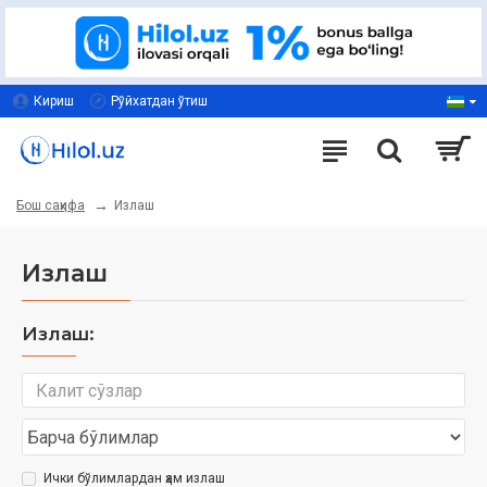
Кириш
Рўйхатдан ўтиш
Излаш
Бош саҳифа
Излаш
Излаш:
Ички бўлимлардан ҳам излаш