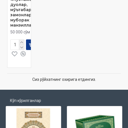
дуолар,
мўътабар
замонлар,
муборак
манзиллар»
50 000 сўм
Сиз рўйхатнинг охирига етдингиз.
Кўп кўрилганлар