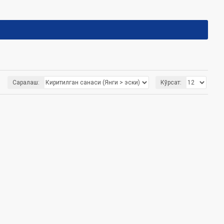
Саралаш:
Кўрсат: