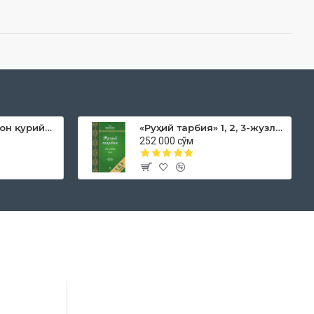
«Дока рўмол қачон қурийди»
«Руҳий тарбия» 1, 2, 3-жузлар
252 000 сўм