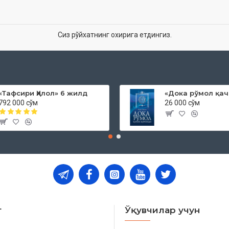
Сиз рўйхатнинг охирига етдингиз.
«Тафсири Ҳилол» 6 жилд
792 000 сўм
26 000 сўм
т
Ўқувчилар учун