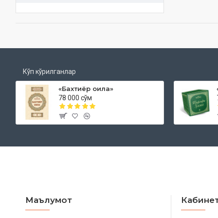
Кўп кўрилганлар
«Бахтиёр оила»
78 000 сўм
Маълумот
Кабине