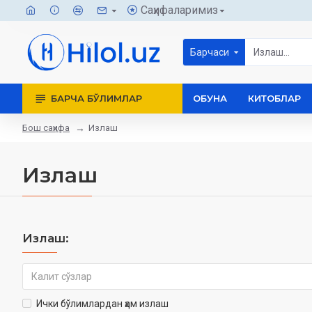
Саҳифаларимиз
Барчаси
БАРЧА БЎЛИМЛАР
ОБУНА
КИТОБЛАР
Бош саҳифа
Излаш
Излаш
Излаш:
Ички бўлимлардан ҳам излаш