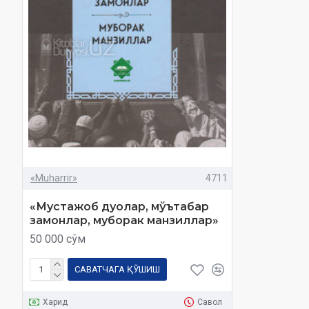
«Muharrir»
4711
«Мустажоб дуолар, мўътабар
замонлар, муборак манзиллар»
50 000 сўм
САВАТЧАГА ҚЎШИШ
Харид
Савол