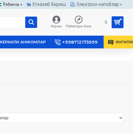
Етказиб бериш
Электрон китоблар
Ўзбекча
0
Кириш
Рўйхатдан ўтиш
+998712175999
КЕРАКЛИ АНЖОМЛАР
ЯНГИЛИ