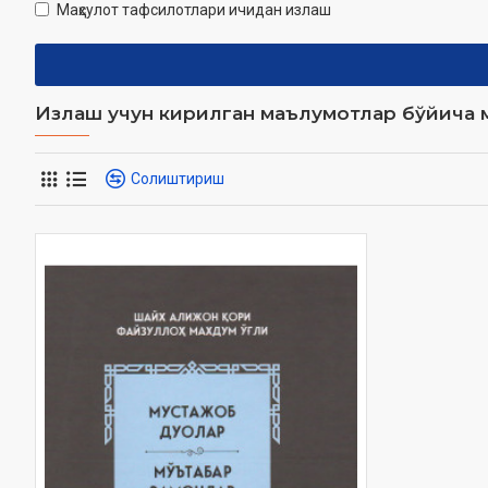
Маҳсулот тафсилотлари ичидан излаш
Излаш учун кирилган маълумотлар бўйича м
Солиштириш