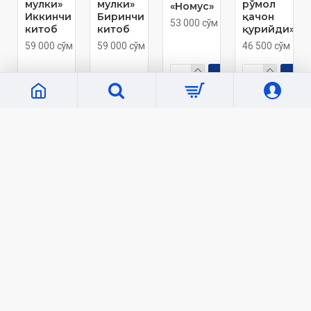
мулки»
мулки»
рўмол
«Номус»
Иккинчи
Биринчи
қачон
53 000 сўм
китоб
китоб
қурийди»
59 000 сўм
59 000 сўм
46 500 сўм
Кўп кўрилганлар