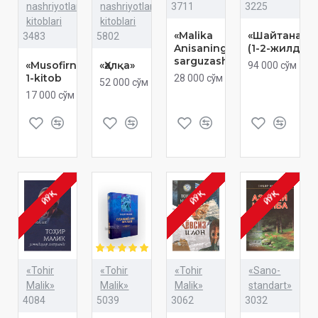
nashriyotlar
nashriyotlar
3711
3225
kitoblari
kitoblari
«Malika
«Шайтанат»
3483
5802
Anisaning
(1-2-жилд)
sarguzashtlari»
«Musofirnoma»
«Ҳалқа»
94 000 сўм
1-kitob
28 000 сўм
52 000 сўм
17 000 сўм
ЙЎҚ
ЙЎҚ
ЙЎҚ
«Tohir
«Tohir
«Tohir
«Sano-
Malik»
Malik»
Malik»
standart»
4084
5039
3062
3032