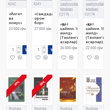
4242
4241
nashriyotlar
nashriyotlar
kitoblari
kitoblari
«Йигит
«Саждада
C2176
C2174
ва
ором
номус»
бор»
«Ҳаёт
«Ҳаёт
қайиғи. 14-
қайиғи. 15-
23 000 сўм
27 000 сўм
жилд»
жилд»
(Танланган
(Танланган
асарлар)
асарлар)
26 000 сўм
22 500 сўм
ЙЎҚ
ЙЎҚ
Boshqa
Boshqa
Boshqa
Boshqa