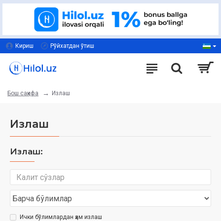
Кириш
Рўйхатдан ўтиш
Излаш
Бош саҳифа
Излаш
Излаш:
Ички бўлимлардан ҳам излаш