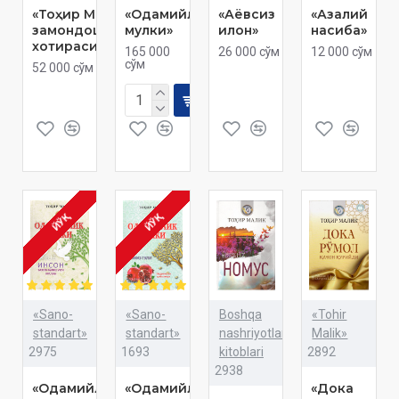
«Тоҳир Малик
«Одамийлик
«Аёвсиз
«Азалий
замондошлар
мулки»
илон»
насиба»
хотирасида»
165 000
26 000 сўм
12 000 сўм
сўм
52 000 сўм
ЙЎҚ
ЙЎҚ
«Sano-
«Sano-
Boshqa
«Tohir
standart»
standart»
nashriyotlar
Malik»
2975
1693
kitoblari
2892
2938
«Одамийлик
«Одамийлик
«Дока