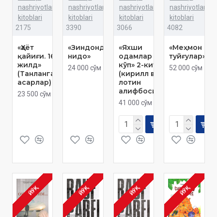
nashriyotlar
nashriyotlar
nashriyotlar
nashriyotlar
kitoblari
kitoblari
kitoblari
kitoblari
2175
3390
3066
4082
«Ҳаёт
«Зиндондан
«Яхши
«Меҳмон
қайиғи. 16-
нидо»
одамлар
туйғулар»
жилд»
кўп» 2-китоб
24 000 сўм
52 000 сўм
(Танланган
(кирилл ва
асарлар)
лотин
алифбосида)
23 500 сўм
41 000 сўм
ЙЎҚ
ЙЎҚ
ЙЎҚ
ЙЎҚ