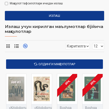
Маҳсулот тафсилотлари ичидан излаш
ИЗЛАШ
Излаш учун кирилган маълумотлар бўйича
маҳсулотлар
ОЛДИНГИ МАҲСУЛОТЛАР
ЙЎҚ
ЙЎҚ
«Kitobdornashr»
«Kitobdornashr»
Boshqa
Boshqa