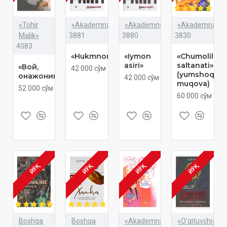
«Tohir
«Akademnashr»
«Akademnashr»
«Akademnashr
Malik»
3881
3880
3830
4083
«Hukmnoma»
«Iymon
«Chumolilar
asiri»
saltanati»
«Вой,
42 000 сўм
(yumshoq
онажоним...»
42 000 сўм
muqova)
52 000 сўм
60 000 сўм
ЙЎҚ
ЙЎҚ
ЙЎҚ
ЙЎҚ
Boshqa
Boshqa
«Akademnashr»
«O'qituvchi»