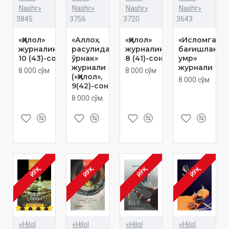
Nashr»
Nashr»
Nashr»
Nashr»
3845
3756
3720
3643
«Ҳилол»
«Аллоҳ
«Ҳилол»
«Исломга
журналининг
расулидаги
журналининг
бағишланга
10 (43)-сони
ўрнак»
8 (41)-сони
умр»
журнали
журнали
8 000 сўм
8 000 сўм
(«Ҳилол»,
8 000 сўм
9(42)-сони)
8 000 сўм
ЙЎҚ
ЙЎҚ
ЙЎҚ
ЙЎҚ
«Hilol
«Hilol
«Hilol
«Hilol