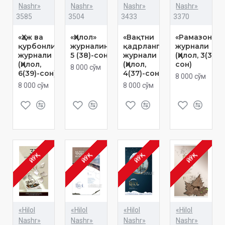
Nashr»
Nashr»
Nashr»
Nashr»
3585
3504
3433
3370
«Ҳаж ва
«Ҳилол»
«Вақтни
«Рамазоним..
қурбонлик»
журналининг
қадрланг!»
журнали
журнали
5 (38)-сони
журнали
(Ҳилол, 3(36)-
(Ҳилол,
(Ҳилол,
сон)
8 000 сўм
6(39)-сон)
4(37)-сон)
8 000 сўм
8 000 сўм
8 000 сўм
ЙЎҚ
ЙЎҚ
ЙЎҚ
ЙЎҚ
«Hilol
«Hilol
«Hilol
«Hilol
Nashr»
Nashr»
Nashr»
Nashr»