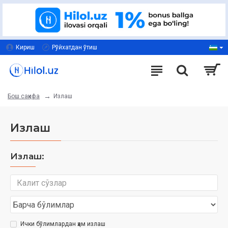
Кириш
Рўйхатдан ўтиш
Излаш
Бош саҳифа
Излаш
Излаш:
Ички бўлимлардан ҳам излаш