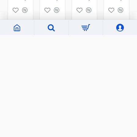
Кўп кўрилганлар
«Бахтиёр оила»
«Тафсири Ҳилол» 6 жилд
78 000 сўм
792 000 сўм