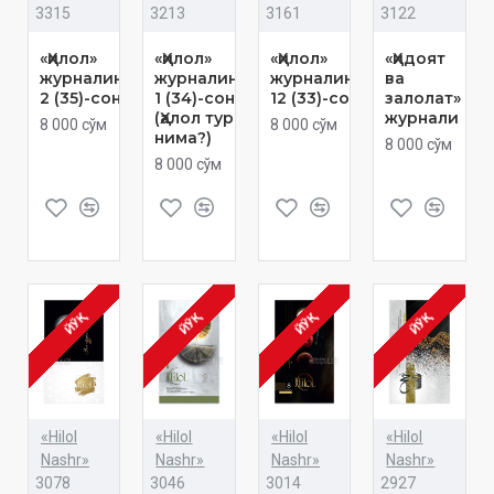
3315
3213
3161
3122
«Ҳилол»
«Ҳилол»
«Ҳилол»
«Ҳидоят
журналининг
журналининг
журналининг
ва
2 (35)-сони
1 (34)-сони
12 (33)-сони
залолат»
(Ҳалол туризм
журнали
8 000 сўм
8 000 сўм
нима?)
8 000 сўм
8 000 сўм
ЙЎҚ
ЙЎҚ
ЙЎҚ
ЙЎҚ
«Hilol
«Hilol
«Hilol
«Hilol
Nashr»
Nashr»
Nashr»
Nashr»
3078
3046
3014
2927