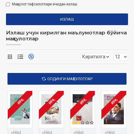
Маҳсулот тафсилотлари ичидан излаш
ИЗЛАШ
Излаш учун кирилган маълумотлар бўйича
маҳсулотлар
ОЛДИНГИ МАҲСУЛОТЛАР
ЙЎҚ
ЙЎҚ
ЙЎҚ
ЙЎҚ
«Hilol
«Hilol
«Hilol
«Hilol