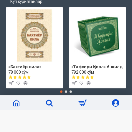
Кўп кўрилганлар
«Бахтиёр оила»
«Тафсири Ҳилол» 6 жилд
78 000 сўм
792 000 сўм
Маълумот