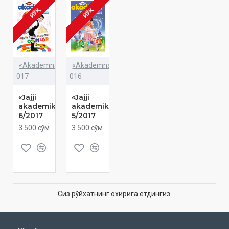
ЙЎҚ
ЙЎҚ
«Akademnashr»
«Akademnashr»
017
016
«Jajji
«Jajji
akademik»
akademik»
6/2017
5/2017
3 500 сўм
3 500 сўм
Сиз рўйхатнинг охирига етдингиз.