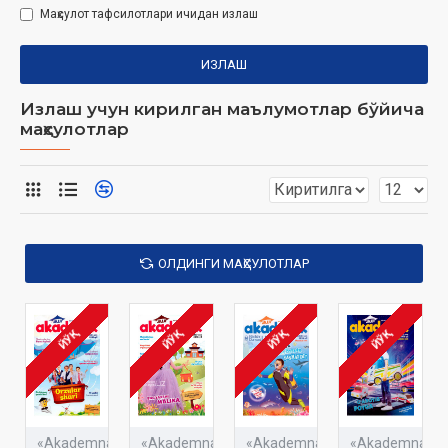
Маҳсулот тафсилотлари ичидан излаш
ИЗЛАШ
Излаш учун кирилган маълумотлар бўйича
маҳсулотлар
ОЛДИНГИ МАҲСУЛОТЛАР
ЙЎҚ
ЙЎҚ
ЙЎҚ
ЙЎҚ
«Akademnashr»
«Akademnashr»
«Akademnashr»
«Akademnashr