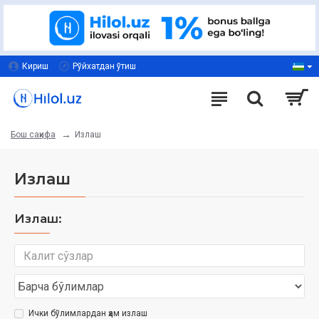
Кириш
Рўйхатдан ўтиш
Излаш
Бош саҳифа
Излаш
Излаш:
Ички бўлимлардан ҳам излаш