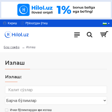
Кириш
Рўйхатдан ўтиш
Излаш
Бош саҳифа
Излаш
Излаш:
Ички бўлимлардан ҳам излаш