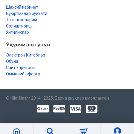
Шахсий кабинет
Буюртмалар рўйхати
Танлаганларим
Солиштириш
Янгиликлар
Ўқувчилар учун
Электрон Китоблар
Обуна
Сайт харитаси
Оммавий оферта
© Hilol Nashr 2014–2025. Барча ҳуқуқлар ҳимояланган