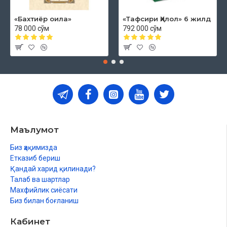
«Бахтиёр оила»
«Тафсири Ҳилол» 6 жилд
78 000 сўм
792 000 сўм
Маълумот
Биз ҳақимизда
Етказиб бериш
Қандай харид қилинади?
Талаб ва шартлар
Махфийлик сиёсати
Биз билан боғланиш
Кабинет