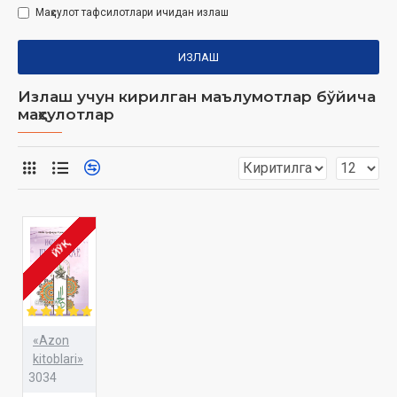
Маҳсулот тафсилотлари ичидан излаш
ИЗЛАШ
Излаш учун кирилган маълумотлар бўйича
маҳсулотлар
ЙЎҚ
«Azon
kitoblari»
3034