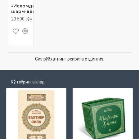
«Исломда
шарм-ҳаё»
20 500 сўм
Сиз рўйхатнинг охирига етдингиз.
Кўп кўрилганлар