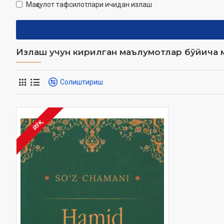
Маҳсулот тафсилотлари ичидан излаш
Излаш учун кирилган маълумотлар бўйича м
Солиштириш
ЙЎҚ