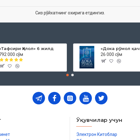
Сиз рўйхатнинг охирига етдингиз.
«Тафсири Ҳилол» 6 жилд
792 000 сўм
26 000 сўм
т
Ўқувчилар учун
бинет
Электрон Китоблар