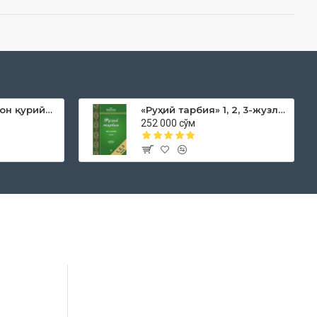
«Дока рўмол қачон қурийди»
«Руҳий тарбия» 1, 2, 3-жузлар
252 000 сўм