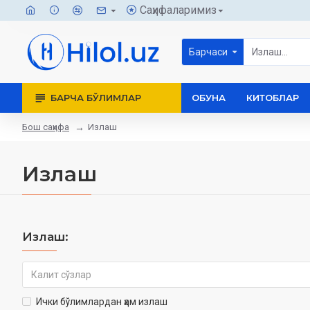
Саҳифаларимиз
Барчаси
БАРЧА БЎЛИМЛАР
ОБУНА
КИТОБЛАР
Бош саҳифа
Излаш
Излаш
Излаш:
Ички бўлимлардан ҳам излаш