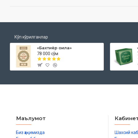
Кўп кўрилганлар
«Бахтиёр оила»
78 000 сўм
Маълумот
Кабине
Биз ҳақимизда
Шахсий ка