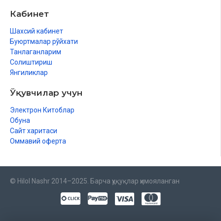
Кабинет
Шахсий кабинет
Буюртмалар рўйхати
Танлаганларим
Солиштириш
Янгиликлар
Ўқувчилар учун
Электрон Китоблар
Обуна
Сайт харитаси
Оммавий оферта
© Hilol Nashr 2014–2025. Барча ҳуқуқлар ҳимояланган