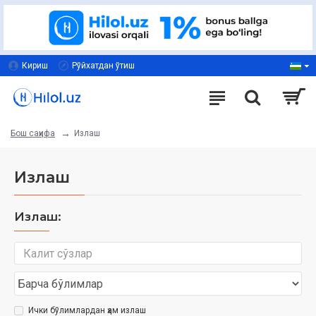
Кириш
Рўйхатдан ўтиш
Излаш
Бош саҳифа
Излаш
Излаш:
Ички бўлимлардан ҳам излаш