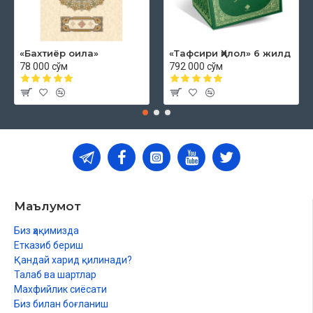
«Бахтиёр оила»
«Тафсири Ҳилол» 6 жилд
78 000 сўм
792 000 сўм
Маълумот
Биз ҳақимизда
Етказиб бериш
Қандай харид қилинади?
Талаб ва шартлар
Махфийлик сиёсати
Биз билан боғланиш