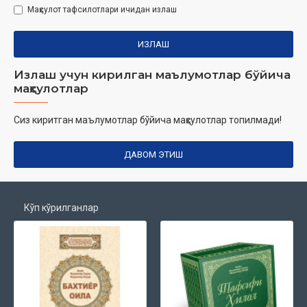
Маҳсулот тафсилотлари ичидан излаш
ИЗЛАШ
Излаш учун кирилган маълумотлар бўйича
маҳсулотлар
Сиз киритган маълумотлар бўйича маҳсулотлар топилмади!
ДАВОМ ЭТИШ
Кўп кўрилганлар