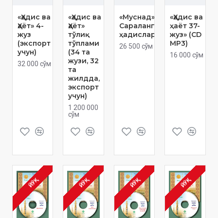
«Ҳадис ва
«Ҳадис ва
«Муснад»
«Ҳадис ва
Ҳаёт» 4-
Ҳаёт»
Сараланган
ҳаёт 37-
жуз
тўлиқ
ҳадислар
жуз» (CD
(экспорт
тўплами
МР3)
26 500 сўм
учун)
(34 та
16 000 сўм
жузи, 32
32 000 сўм
та
жилдда,
экспорт
учун)
1 200 000
сўм
ЙЎҚ
ЙЎҚ
ЙЎҚ
ЙЎҚ