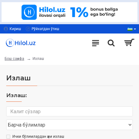
Кириш
Рўйхатдан ўтиш
Излаш
Бош саҳифа
Излаш
Излаш:
Ички бўлимлардан ҳам излаш