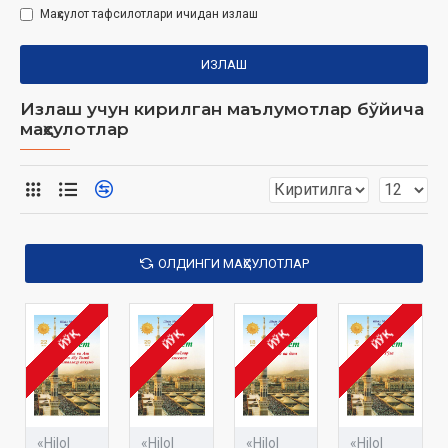
Маҳсулот тафсилотлари ичидан излаш
ИЗЛАШ
Излаш учун кирилган маълумотлар бўйича
маҳсулотлар
ОЛДИНГИ МАҲСУЛОТЛАР
ЙЎҚ
ЙЎҚ
ЙЎҚ
ЙЎҚ
«Hilol
«Hilol
«Hilol
«Hilol