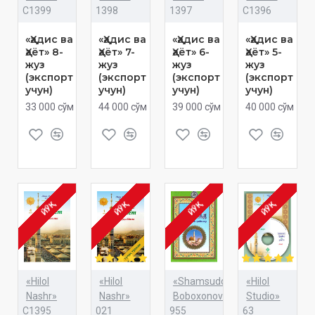
C1399
1398
1397
C1396
«Ҳадис ва
«Ҳадис ва
«Ҳадис ва
«Ҳадис ва
Ҳаёт» 8-
Ҳаёт» 7-
Ҳаёт» 6-
Ҳаёт» 5-
жуз
жуз
жуз
жуз
(экспорт
(экспорт
(экспорт
(экспорт
учун)
учун)
учун)
учун)
33 000 сўм
44 000 сўм
39 000 сўм
40 000 сўм
ЙЎҚ
ЙЎҚ
ЙЎҚ
ЙЎҚ
«Hilol
«Hilol
«Shamsuddinxon
«Hilol
Nashr»
Nashr»
Boboxonov»
Studio»
C1395
021
955
63