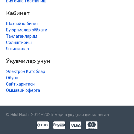
Биз билан боғланиш
Кабинет
Шахсий кабинет
Буюртмалар рўйхати
Танлаганларим
Солиштириш
Янгиликлар
Ўқувчилар учун
Электрон Китоблар
Обуна
Сайт харитаси
Оммавий оферта
© Hilol Nashr 2014–2025. Барча ҳуқуқлар ҳимояланган