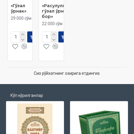
«Гўзал
«Расулуллоҳда
ўрнак»
гўзал ўрнак
бор»
29 000 сўм
22 000 сўм
Сиз рўйхатнинг охирига етдингиз.
Кўп кўрилганлар