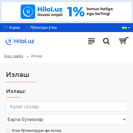
Кириш
Рўйхатдан ўтиш
Излаш
Бош саҳифа
Излаш
Излаш:
Ички бўлимлардан ҳам излаш