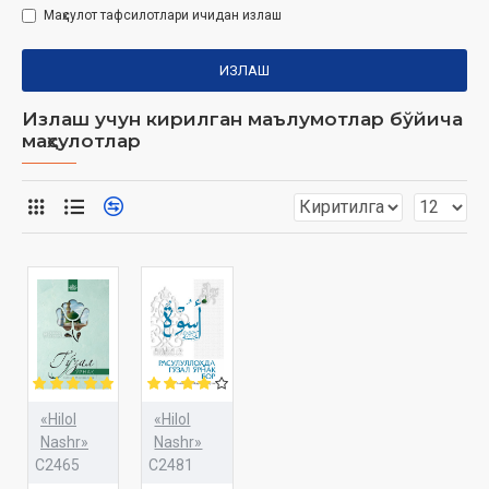
Маҳсулот тафсилотлари ичидан излаш
ИЗЛАШ
Излаш учун кирилган маълумотлар бўйича
маҳсулотлар
«Hilol
«Hilol
Nashr»
Nashr»
C2465
C2481