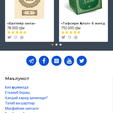
«Бахтиёр оила»
«Тафсири Ҳилол» 6 жилд
78 000 сўм
792 000 сўм
Маълумот
Биз ҳақимизда
Етказиб бериш
Қандай харид қилинади?
Талаб ва шартлар
Махфийлик сиёсати