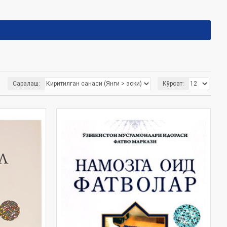
Саралаш:
Кўрсат: