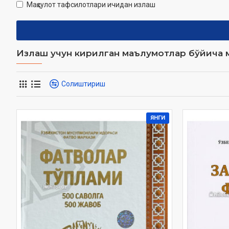
Маҳсулот тафсилотлари ичидан излаш
Излаш учун кирилган маълумотлар бўйича м
Солиштириш
ЯНГИ