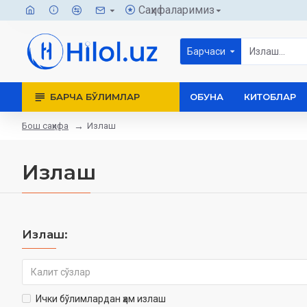
Саҳифаларимиз
Барчаси
БАРЧА БЎЛИМЛАР
ОБУНА
КИТОБЛАР
Бош саҳифа
Излаш
Излаш
Излаш:
Ички бўлимлардан ҳам излаш