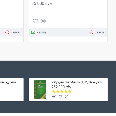
35 000 сўм
Савол
Харид
Савол
«Дока рўмол қачон қурийди»
«Руҳий тарбия» 1, 2, 3-жузлар
252 000 сўм