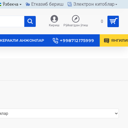
Етказиб бериш
Электрон китоблар
Ўзбекча
0
Кириш
Рўйхатдан ўтиш
+998712175999
КЕРАКЛИ АНЖОМЛАР
ЯНГИЛИ