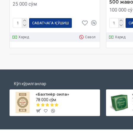
500 жаво
25 000 сўм
100 000 с
САВАТЧАГА ҚЎШИШ
С
Харид
Савол
Харид
Кўп кўрилганлар
«Бахтиёр оила»
78 000 сўм