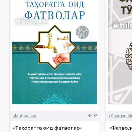
«Matbaachi»
4592
«Shamsuddi
«Таҳоратга оид фатволар»
«Фатвола