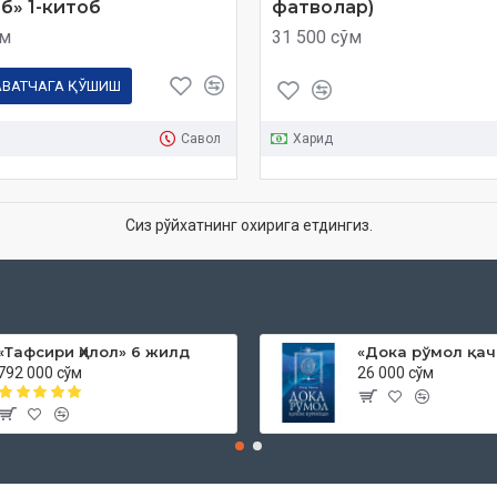
б» 1-китоб
фатволар)
ўм
31 500 сўм
АВАТЧАГА ҚЎШИШ
Савол
Харид
Сиз рўйхатнинг охирига етдингиз.
«Тафсири Ҳилол» 6 жилд
792 000 сўм
26 000 сўм