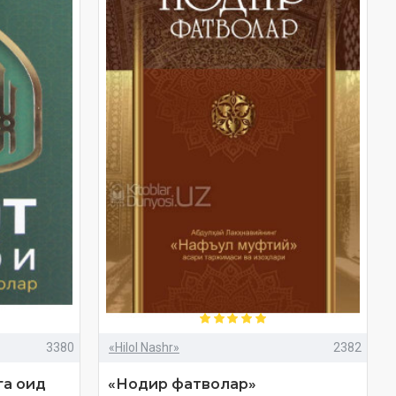
3380
«Hilol Nashr»
2382
га оид
«Нодир фатволар»