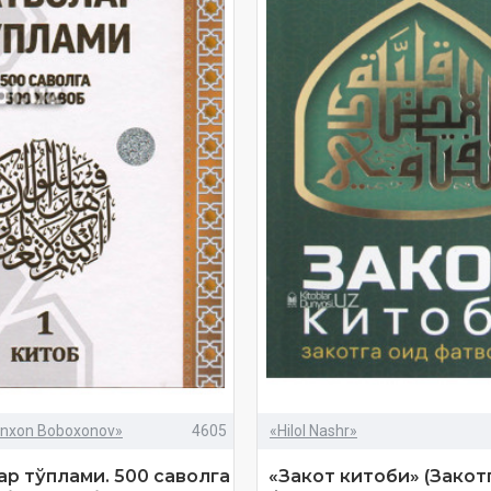
nxon Boboxonov»
4605
«Hilol Nashr»
р тўплами. 500 саволга
«Закот китоби» (Закот