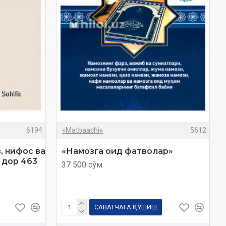
6194
«Matbaachi»
5612
з, нифос ва
«Намозга оид фатволар»
 дор 463
37 500 сўм
САВАТЧАГА ҚЎШИШ