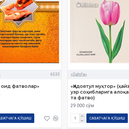
»
6533
«Sahifa»
 оид фатволар»
«Ҳидоятул муҳтор» (ҳай
узр соҳибларига алоқа
м
та фатво)
29 000 сўм
АВАТЧАГА ҚЎШИШ
САВАТЧАГА ҚЎШИШ