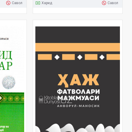
Савол
Харид
Савол