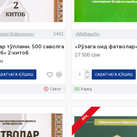
nxon Boboxonov»
5402
«Matbaachi»
р тўплами. 500 саволга
«Рўзага оид фатволар
б» 2-китоб
27 500 сўм
ўм
АВАТЧАГА ҚЎШИШ
САВАТЧАГА ҚЎШИШ
Савол
Харид
ЙЎҚ