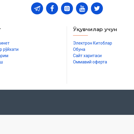
т
Ўқувчилар учун
бинет
Электрон Китоблар
р рўйхати
Обуна
арим
Сайт харитаси
иш
Оммавий оферта
р