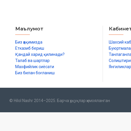
Маълумот
Кабине
Биз ҳақимизда
Шахсий ка
Етказиб бериш
Буюртмала
Қандай харид қилинади?
Танлаганл
Талаб ва шартлар
Солиштир
Махфийлик сиёсати
Янгиликла
Биз билан боғланиш
© Hilol Nashr 2014–2025. Барча ҳуқуқлар ҳимояланган