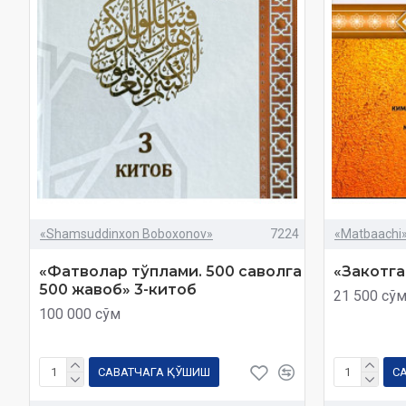
«Shamsuddinxon Boboxonov»
7224
«Matbaachi
«Фатволар тўплами. 500 саволга
«Закотга
500 жавоб» 3-китоб
21 500 сў
100 000 сўм
САВАТЧАГА ҚЎШИШ
С