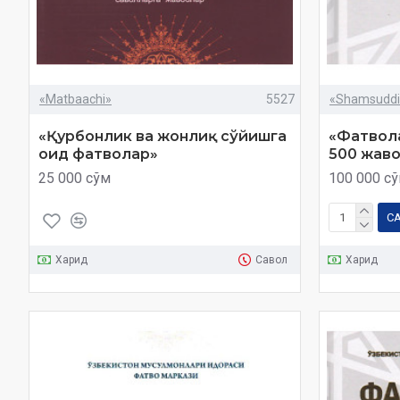
«Matbaachi»
5527
«Shamsuddi
«Қурбонлик ва жонлиқ сўйишга
«Фатвола
оид фатволар»
500 жаво
25 000 сўм
100 000 с
С
Харид
Савол
Харид