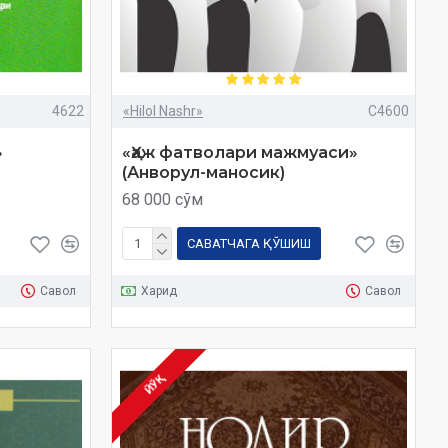
4622
«Hilol Nashr»
C4600
»
«Ҳаж фатволари мажмуаси»
(Анворул-маносик)
68 000 сўм
САВАТЧАГА ҚЎШИШ
Савол
Харид
Савол
ЙЎҚ