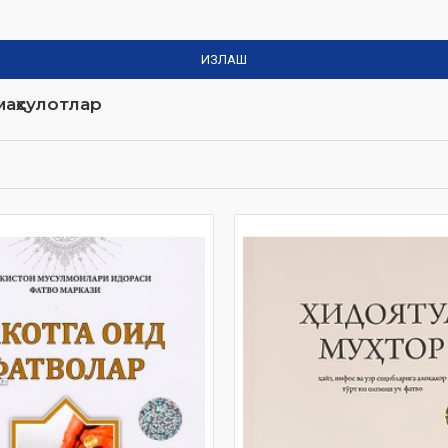
ИЗЛАШ
аҳсулотлар