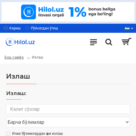
Кириш
Рўйхатдан ўтиш
Излаш
Бош саҳифа
Излаш
Излаш:
Ички бўлимлардан ҳам излаш