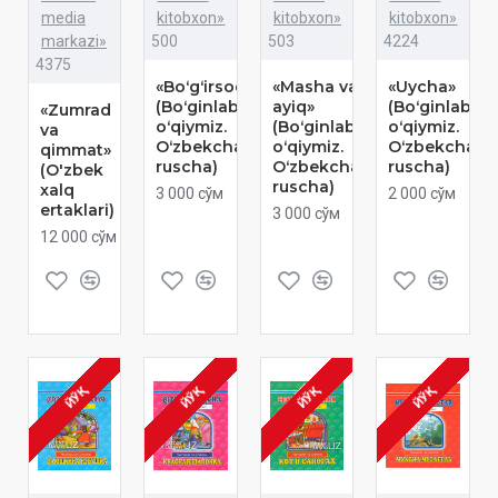
media
kitobxon»
kitobxon»
kitobxon»
markazi»
500
503
4224
4375
«Boʻgʻirsoq»
«Masha va
«Uycha»
(Boʻginlab
ayiq»
(Boʻginlab
«Zumrad
oʻqiymiz.
(Boʻginlab
oʻqiymiz.
va
Oʻzbekcha-
oʻqiymiz.
Oʻzbekcha-
qimmat»
ruscha)
Oʻzbekcha-
ruscha)
(O'zbek
ruscha)
xalq
3 000 сўм
2 000 сўм
ertaklari)
3 000 сўм
12 000 сўм
ЙЎҚ
ЙЎҚ
ЙЎҚ
ЙЎҚ