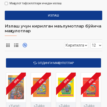
Маҳсулот тафсилотлари ичидан излаш
ИЗЛАШ
Излаш учун кирилган маълумотлар бўйича
маҳсулотлар
ОЛДИНГИ МАҲСУЛОТЛАР
ЙЎҚ
ЙЎҚ
ЙЎҚ
ЙЎҚ
«Yurist-
«Zukko
«Zukko
«Zukko