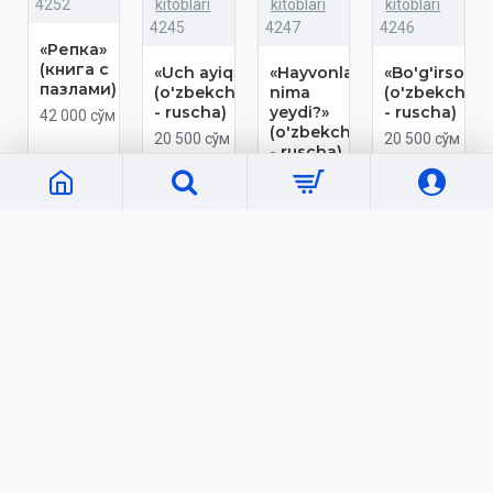
4252
kitoblari
kitoblari
kitoblari
4245
4247
4246
«Репка»
(книга с
«Uch ayiq»
«Hayvonlar
«Bo'g'irsoq»
пазлами)
(o'zbekcha
nima
(o'zbekcha
- ruscha)
yeydi?»
- ruscha)
42 000 сўм
(o'zbekcha
20 500 сўм
20 500 сўм
- ruscha)
20 500 сўм
Кўп кўрилганлар