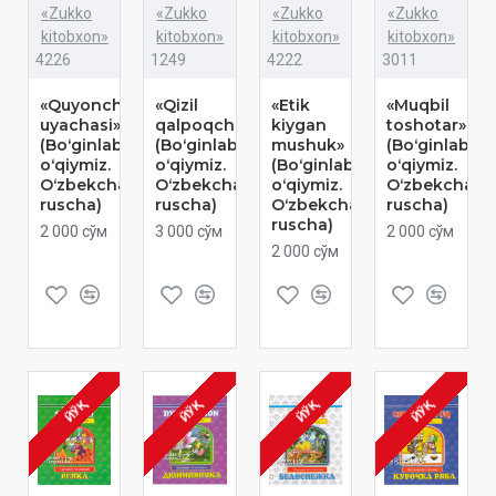
«Zukko
«Zukko
«Zukko
«Zukko
kitobxon»
kitobxon»
kitobxon»
kitobxon»
4226
1249
4222
3011
«Quyonchaning
«Qizil
«Etik
«Muqbil
uyachasi»
qalpoqcha»
kiygan
toshotar»
(Boʻginlab
(Boʻginlab
mushuk»
(Boʻginlab
oʻqiymiz.
oʻqiymiz.
(Boʻginlab
oʻqiymiz.
Oʻzbekcha-
Oʻzbekcha-
oʻqiymiz.
Oʻzbekcha-
ruscha)
ruscha)
Oʻzbekcha-
ruscha)
ruscha)
2 000 сўм
3 000 сўм
2 000 сўм
2 000 сўм
ЙЎҚ
ЙЎҚ
ЙЎҚ
ЙЎҚ