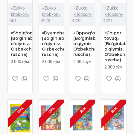
«Zukko
«Zukko
«Zukko
«Zukko
kitobxon»
kitobxon»
kitobxon»
kitobxon»
501
4223
4225
4221
«Sholg'om»
«Dyumchaxon»
«Oppog'oy»
«Chipor
(Boʻginlab
(Boʻginlab
(Boʻginlab
tovuq»
oʻqiymiz.
oʻqiymiz.
oʻqiymiz.
(Boʻginlab
Oʻzbekcha-
Oʻzbekcha-
Oʻzbekcha-
oʻqiymiz.
ruscha)
ruscha)
ruscha)
Oʻzbekcha-
ruscha)
3 000 сўм
2 000 сўм
2 000 сўм
2 000 сўм
ЙЎҚ
ЙЎҚ
ЙЎҚ
ЙЎҚ