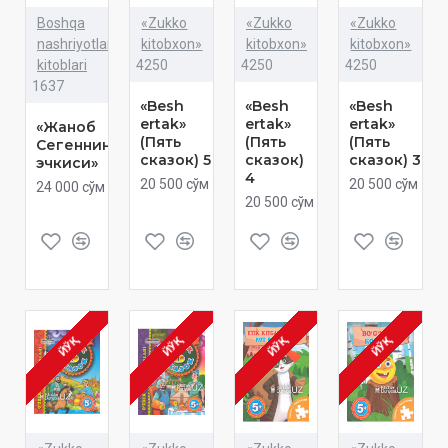
Boshqa
«Zukko
«Zukko
«Zukko
nashriyotlar
kitobxon»
kitobxon»
kitobxon»
kitoblari
4250
4250
4250
1637
«Besh
«Besh
«Besh
ertak»
ertak»
ertak»
«Жаноб
(Пять
(Пять
(Пять
Сегеннинг
сказок) 5
сказок)
сказок) 3
эчкиси»
4
20 500 сўм
20 500 сўм
24 000 сўм
20 500 сўм
ЙЎҚ
ЙЎҚ
ЙЎҚ
ЙЎҚ