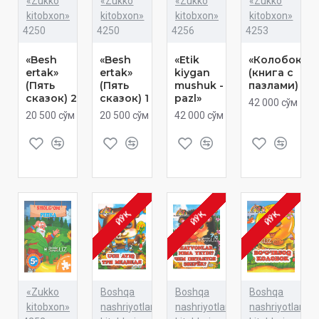
«Zukko
«Zukko
«Zukko
«Zukko
kitobxon»
kitobxon»
kitobxon»
kitobxon»
4250
4250
4256
4253
«Besh
«Besh
«Etik
«Колобок»
ertak»
ertak»
kiygan
(книга с
(Пять
(Пять
mushuk -
пазлами)
сказок) 2
сказок) 1
pazl»
42 000 сўм
20 500 сўм
20 500 сўм
42 000 сўм
ЙЎҚ
ЙЎҚ
ЙЎҚ
«Zukko
Boshqa
Boshqa
Boshqa
kitobxon»
nashriyotlar
nashriyotlar
nashriyotlar