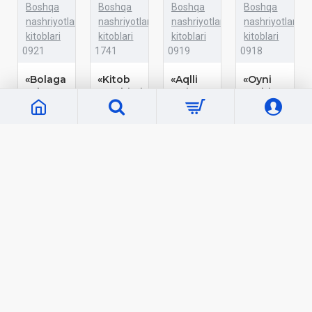
Boshqa
Boshqa
Boshqa
Boshqa
nashriyotlar
nashriyotlar
nashriyotlar
nashriyotlar
kitoblari
kitoblari
kitoblari
kitoblari
0921
1741
0919
0918
«Bolaga
«Kitob
«Aqlli
«Oyni
aylangan
yaxshimi
o'yin»
uyaltirgan
robot»
kompyutermi?»
ixtirochilari
bola»
1 500 сўм
1 500 сўм
1 500 сўм
1 500 сўм
Кўп кўрилганлар