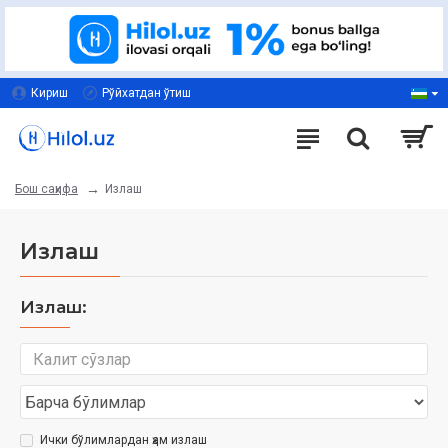
Кириш
Рўйхатдан ўтиш
Излаш
Бош саҳифа
Излаш
Излаш:
Ички бўлимлардан ҳам излаш