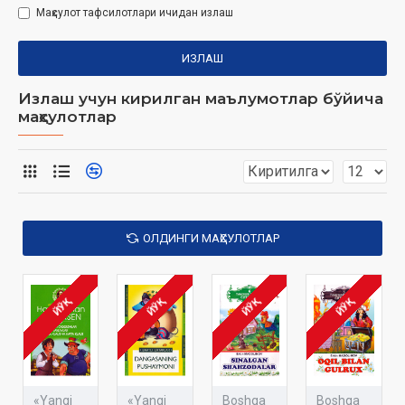
Маҳсулот тафсилотлари ичидан излаш
ИЗЛАШ
Излаш учун кирилган маълумотлар бўйича
маҳсулотлар
ОЛДИНГИ МАҲСУЛОТЛАР
ЙЎҚ
ЙЎҚ
ЙЎҚ
ЙЎҚ
«Yangi
«Yangi
Boshqa
Boshqa