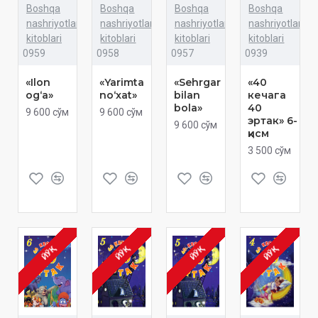
Boshqa
Boshqa
Boshqa
Boshqa
nashriyotlar
nashriyotlar
nashriyotlar
nashriyotlar
kitoblari
kitoblari
kitoblari
kitoblari
0959
0958
0957
0939
«Ilon
«Yarimta
«Sehrgar
«40
og‘a»
no‘xat»
bilan
кечага
bola»
40
9 600 сўм
9 600 сўм
эртак» 6-
9 600 сўм
қисм
3 500 сўм
ЙЎҚ
ЙЎҚ
ЙЎҚ
ЙЎҚ