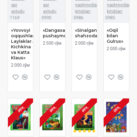
asr
asr
nashriyotlar
nashriyotlar
avlodi»
avlodi»
kitoblari
kitoblari
1169
0990
0986
0985
«Yovvoyi
«Dangasaning
«Sinalgan
«Oqil
oqqushlar.
pushaymoni»
shahzodalar»
bilan
Laylaklar.
Gulrux»
2 500 сўм
2 000 сўм
Kichkina
2 000 сўм
va Katta
Klaus»
2 000 сўм
ЙЎҚ
ЙЎҚ
ЙЎҚ
ЙЎҚ