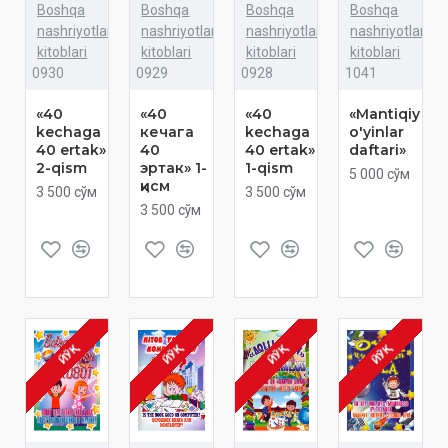
Boshqa
Boshqa
Boshqa
Boshqa
nashriyotlar
nashriyotlar
nashriyotlar
nashriyotlar
kitoblari
kitoblari
kitoblari
kitoblari
0930
0929
0928
1041
«40
«40
«40
«Mantiqiy
kechaga
кечага
kechaga
o'yinlar
40 ertak»
40
40 ertak»
daftari»
2-qism
эртак» 1-
1-qism
5 000 сўм
қисм
3 500 сўм
3 500 сўм
3 500 сўм
ЙЎҚ
ЙЎҚ
ЙЎҚ
ЙЎҚ