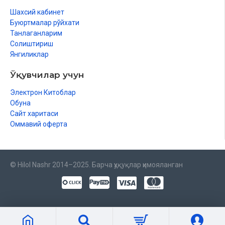
Шахсий кабинет
Буюртмалар рўйхати
Танлаганларим
Солиштириш
Янгиликлар
Ўқувчилар учун
Электрон Китоблар
Обуна
Сайт харитаси
Оммавий оферта
© Hilol Nashr 2014–2025. Барча ҳуқуқлар ҳимояланган