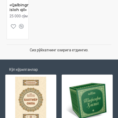
«Qalbingni
isloh qil»
25 000 сўм
Сиз рўйхатнинг охирига етдингиз.
Кўп кўрилганлар