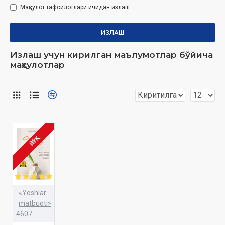
Маҳсулот тафсилотлари ичидан излаш
ИЗЛАШ
Излаш учун кирилган маълумотлар бўйича
маҳсулотлар
ЙЎҚ
«Yoshlar
matbuoti»
4607