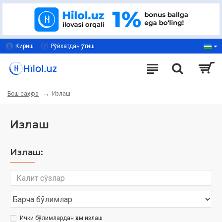
Кириш
Рўйхатдан ўтиш
Излаш
Бош саҳифа
Излаш
Излаш:
Ички бўлимлардан ҳам излаш