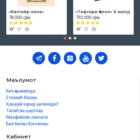
«Бахтиёр оила»
«Тафсири Ҳилол» 6 жилд
78 000 сўм
792 000 сўм
Маълумот
Биз ҳақимизда
Етказиб бериш
Қандай харид қилинади?
Талаб ва шартлар
Махфийлик сиёсати
Биз билан боғланиш
Кабинет