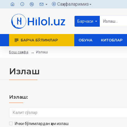
Саҳифаларимиз
Барчаси
БАРЧА БЎЛИМЛАР
ОБУНА
КИТОБЛАР
Бош саҳифа
Излаш
Излаш
Излаш:
Ички бўлимлардан ҳам излаш