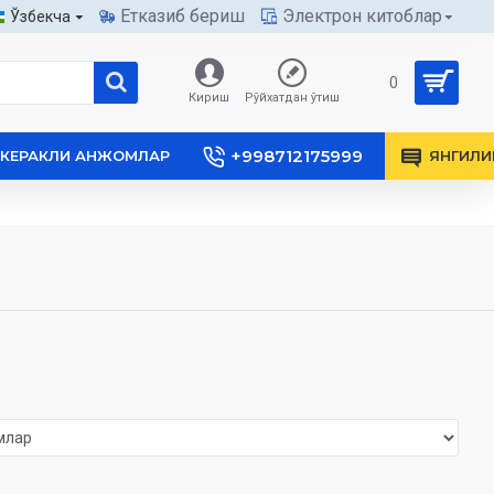
Етказиб бериш
Электрон китоблар
Ўзбекча
0
Кириш
Рўйхатдан ўтиш
+998712175999
КЕРАКЛИ АНЖОМЛАР
ЯНГИЛИ