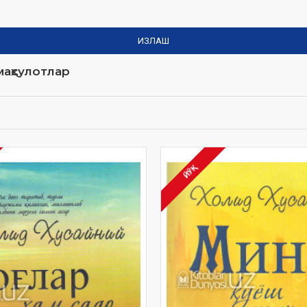
ИЗЛАШ
аҳсулотлар
ЙЎҚ