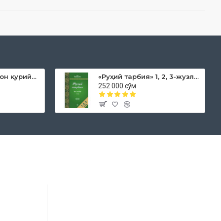
«Дока рўмол қачон қурийди»
«Руҳий тарбия» 1, 2, 3-жузлар
252 000 сўм