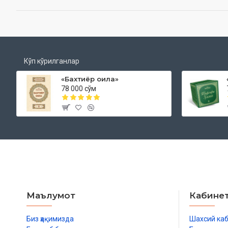
Кўп кўрилганлар
«Бахтиёр оила»
78 000 сўм
Маълумот
Кабине
Биз ҳақимизда
Шахсий ка