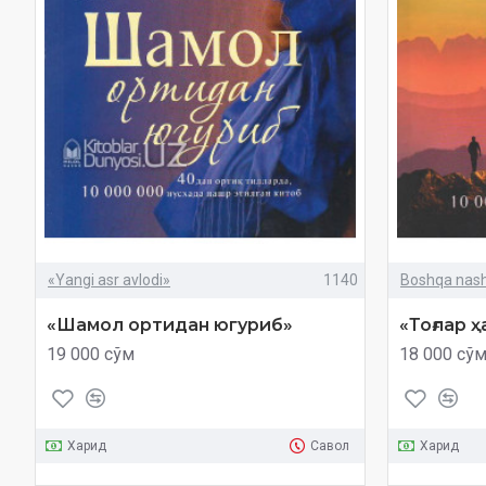
«Yangi asr avlodi»
1140
Boshqa nashr
«Шамол ортидан югуриб»
«Тоғлар 
19 000 сўм
18 000 сў
Харид
Савол
Харид