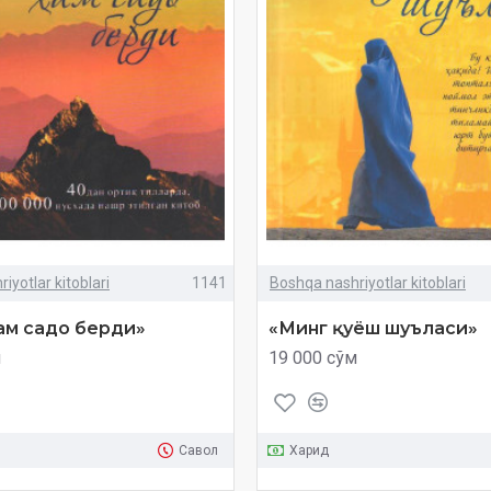
iyotlar kitoblari
1141
Boshqa nashriyotlar kitoblari
ҳам садо берди»
«Минг қуёш шуъласи»
м
19 000 сўм
Савол
Харид