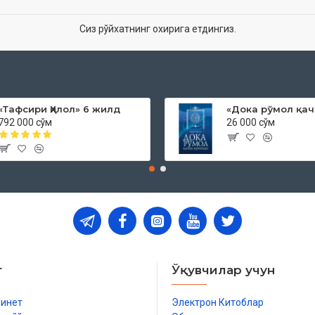
Сиз рўйхатнинг охирига етдингиз.
«Тафсири Ҳилол» 6 жилд
792 000 сўм
26 000 сўм
т
Ўқувчилар учун
бинет
Электрон Китоблар