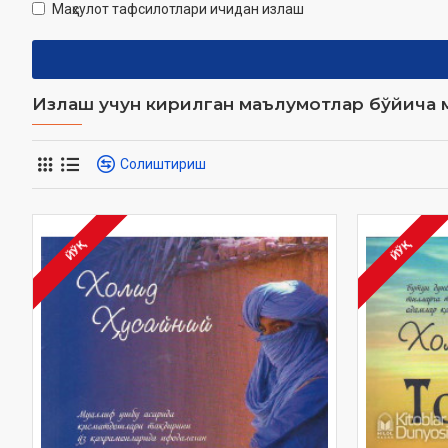
Маҳсулот тафсилотлари ичидан излаш
Излаш учун кирилган маълумотлар бўйича м
Солиштириш
ЙЎҚ
ЙЎҚ