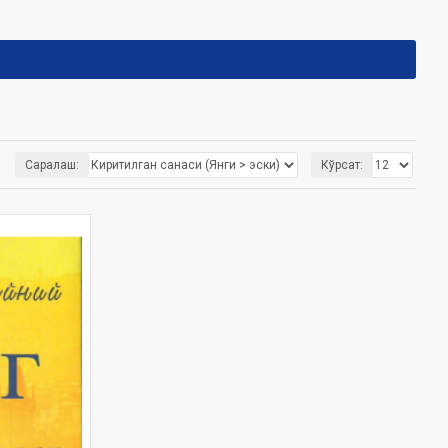
Саралаш:
Кўрсат: