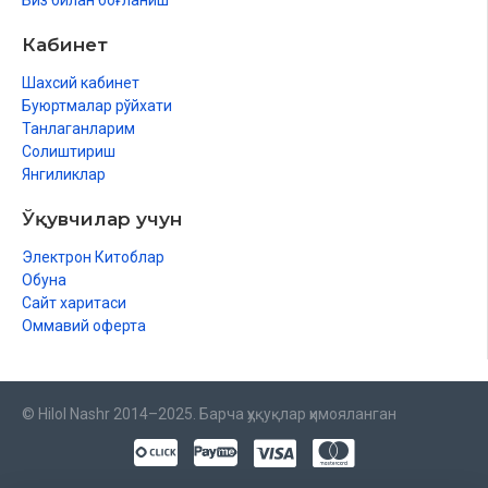
Биз билан боғланиш
Кабинет
Шахсий кабинет
Буюртмалар рўйхати
Танлаганларим
Солиштириш
Янгиликлар
Ўқувчилар учун
Электрон Китоблар
Обуна
Сайт харитаси
Оммавий оферта
© Hilol Nashr 2014–2025. Барча ҳуқуқлар ҳимояланган