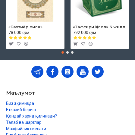
«Бахтиёр оила»
«Тафсири Ҳилол» 6 жилд
78 000 сўм
792 000 сўм
Маълумот
Биз ҳақимизда
Етказиб бериш
Қандай харид қилинади?
Талаб ва шартлар
Махфийлик сиёсати