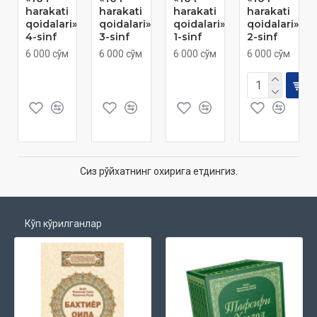
harakati
harakati
harakati
harakati
qoidalari»
qoidalari»
qoidalari»
qoidalari»
4-sinf
3-sinf
1-sinf
2-sinf
6 000 сўм
6 000 сўм
6 000 сўм
6 000 сўм
Сиз рўйхатнинг охирига етдингиз.
Кўп кўрилганлар