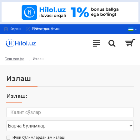
Кириш
Рўйхатдан ўтиш
Излаш
Бош саҳифа
Излаш
Излаш:
Ички бўлимлардан ҳам излаш