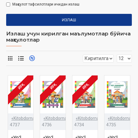
Маҳсулот тафсилотлари ичидан излаш
ИЗЛАШ
Излаш учун кирилган маълумотлар бўйича
маҳсулотлар
ЙЎҚ
ЙЎҚ
ЙЎҚ
«Kitobdornashr»
«Kitobdornashr»
«Kitobdornashr»
«Kitobdornashr
4737
4736
4734
4735
«Yo'l
«Yo'l
«Yo'l
«Yo'l