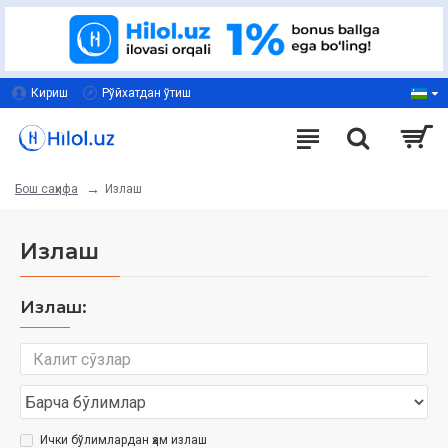
Кириш
Рўйхатдан ўтиш
Излаш
Бош саҳифа
Излаш
Излаш:
Ички бўлимлардан ҳам излаш