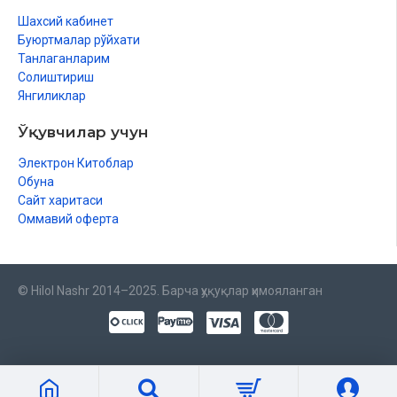
Шахсий кабинет
Буюртмалар рўйхати
Танлаганларим
Солиштириш
Янгиликлар
Ўқувчилар учун
Электрон Китоблар
Обуна
Сайт харитаси
Оммавий оферта
© Hilol Nashr 2014–2025. Барча ҳуқуқлар ҳимояланган