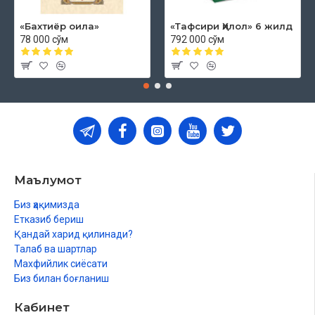
«Бахтиёр оила»
«Тафсири Ҳилол» 6 жилд
78 000 сўм
792 000 сўм
Маълумот
Биз ҳақимизда
Етказиб бериш
Қандай харид қилинади?
Талаб ва шартлар
Махфийлик сиёсати
Биз билан боғланиш
Кабинет