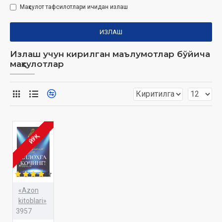
Маҳсулот тафсилотлари ичидан излаш
ИЗЛАШ
Излаш учун кирилган маълумотлар бўйича
маҳсулотлар
ЙЎҚ
«Azon
kitoblari»
3957