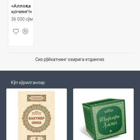
«Аллоҳга
қочинг!»
36 000 сўм
Сиз рўйхатнинг охирига етдингиз.
Кўп кўрилганлар