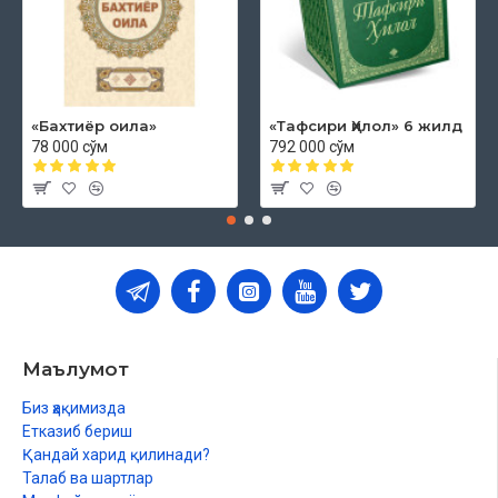
«Бахтиёр оила»
«Тафсири Ҳилол» 6 жилд
78 000 сўм
792 000 сўм
Маълумот
Биз ҳақимизда
Етказиб бериш
Қандай харид қилинади?
Талаб ва шартлар