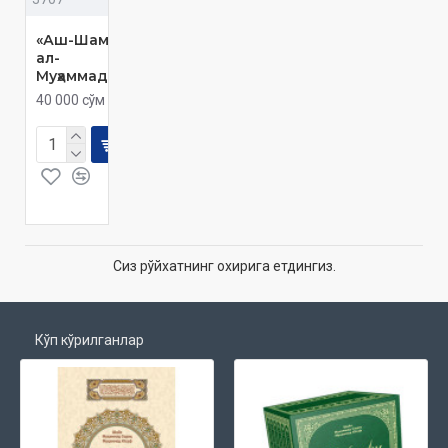
«Аш-Шамоил
ал-
Муҳаммадийя»
40 000 сўм
Сиз рўйхатнинг охирига етдингиз.
Кўп кўрилганлар