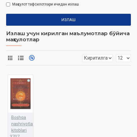
Маҳсулот тафсилотлари ичидан излаш
ИЗЛАШ
Излаш учун кирилган маълумотлар бўйича
маҳсулотлар
Boshqa
nashriyotlar
kitoblari
3707