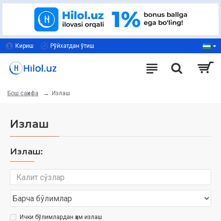
Кириш
Рўйхатдан ўтиш
Излаш
Бош саҳифа
Излаш
Излаш:
Ички бўлимлардан ҳам излаш