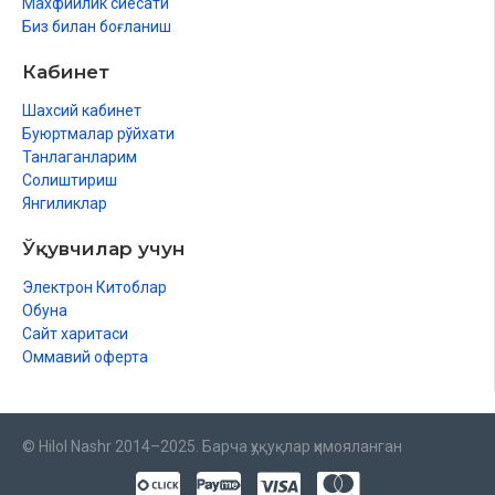
Махфийлик сиёсати
Биз билан боғланиш
Кабинет
Шахсий кабинет
Буюртмалар рўйхати
Танлаганларим
Солиштириш
Янгиликлар
Ўқувчилар учун
Электрон Китоблар
Обуна
Сайт харитаси
Оммавий оферта
© Hilol Nashr 2014–2025. Барча ҳуқуқлар ҳимояланган