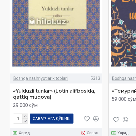
Boshqa nashriyotlar kitoblari
5313
Boshqa nashr
«Yulduzli tunlar»‎ (Lotin alifbosida,
«Темури
qattiq muqova)
59 000 сў
29 000 сўм
САВАТЧАГА ҚЎШИШ
Харид
Савол
Харид