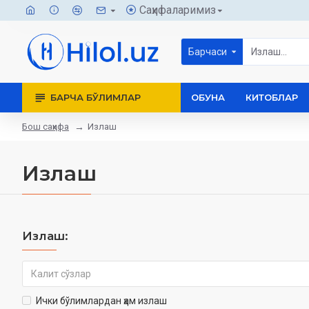
Саҳифаларимиз
Барчаси
БАРЧА БЎЛИМЛАР
ОБУНА
КИТОБЛАР
Бош саҳифа
Излаш
Излаш
Излаш:
Ички бўлимлардан ҳам излаш