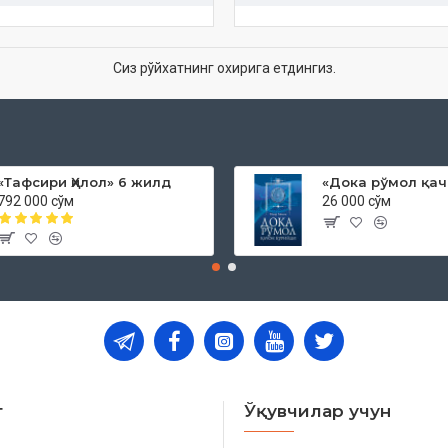
Сиз рўйхатнинг охирига етдингиз.
«Тафсири Ҳилол» 6 жилд
792 000 сўм
26 000 сўм
т
Ўқувчилар учун