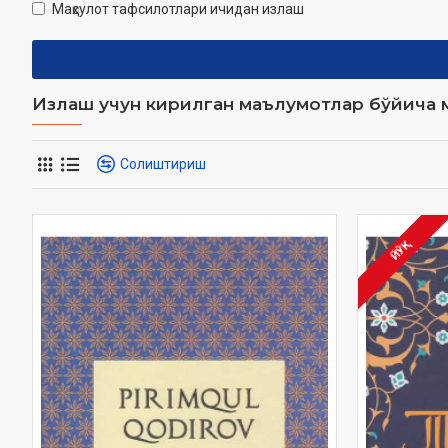
Маҳсулот тафсилотлари ичидан излаш
Излаш учун кирилган маълумотлар бўйича м
Солиштириш
ЙЎҚ