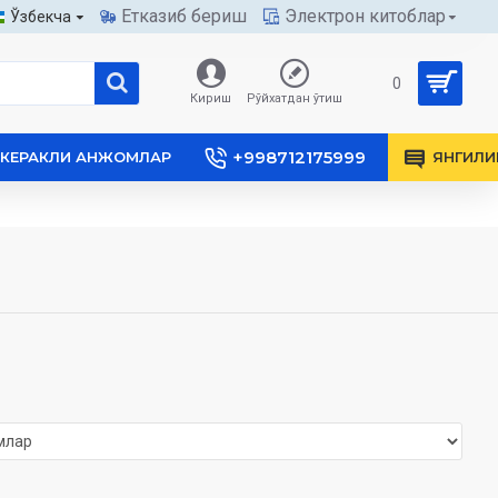
Етказиб бериш
Электрон китоблар
Ўзбекча
0
Кириш
Рўйхатдан ўтиш
+998712175999
КЕРАКЛИ АНЖОМЛАР
ЯНГИЛИ