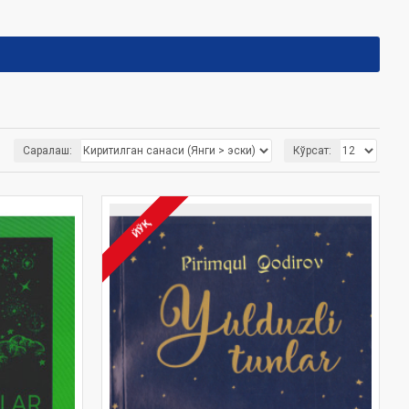
Саралаш:
Кўрсат:
ЙЎҚ