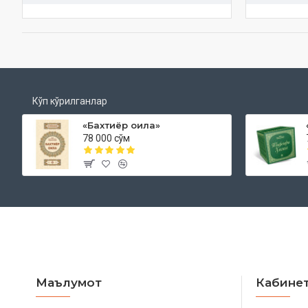
Кўп кўрилганлар
«Бахтиёр оила»
78 000 сўм
Маълумот
Кабине