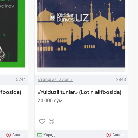
5744
«Yangi asr avlodi»
2843
lifbosida)
«Yulduzli tunlar»‎ (Lotin alifbosida)
24 000 сўм
Савол
Харид
Савол