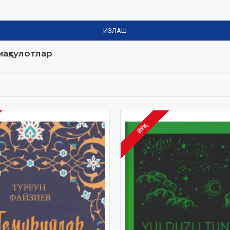
ИЗЛАШ
аҳсулотлар
ЙЎҚ