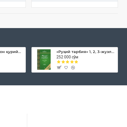
«Дока рўмол қачон қурийди»
«Руҳий тарбия» 1, 2, 3-жузлар
252 000 сўм