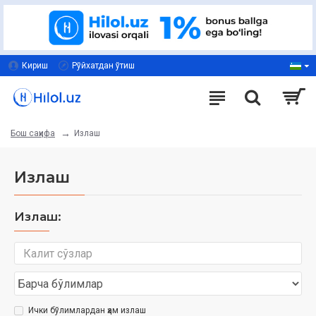
Кириш
Рўйхатдан ўтиш
Излаш
Бош саҳифа
Излаш
Излаш:
Ички бўлимлардан ҳам излаш