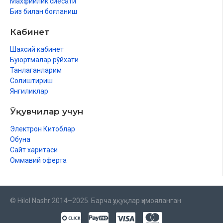
Махфийлик сиёсати
Биз билан боғланиш
Кабинет
Шахсий кабинет
Буюртмалар рўйхати
Танлаганларим
Солиштириш
Янгиликлар
Ўқувчилар учун
Электрон Китоблар
Обуна
Сайт харитаси
Оммавий оферта
© Hilol Nashr 2014–2025. Барча ҳуқуқлар ҳимояланган