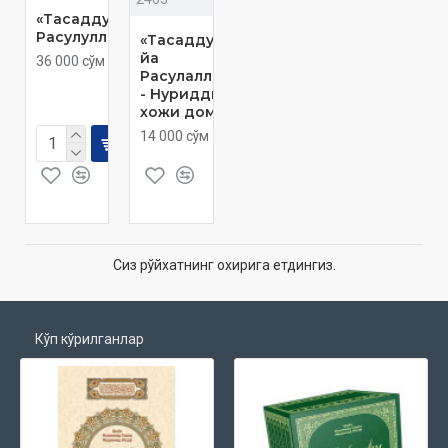
«Тасаддуқ, ё
Расулуллоҳ»
«Тасаддуқ,
йа
36 000 сўм
Расулаллоҳ»
- Нуриддин
хожи домла
14 000 сўм
Сиз рўйхатнинг охирига етдингиз.
Кўп кўрилганлар