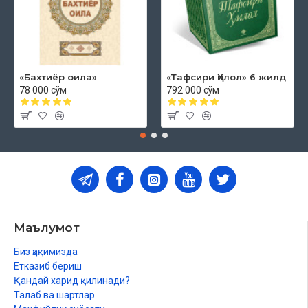
«Бахтиёр оила»
«Тафсири Ҳилол» 6 жилд
78 000 сўм
792 000 сўм
Маълумот
Биз ҳақимизда
Етказиб бериш
Қандай харид қилинади?
Талаб ва шартлар