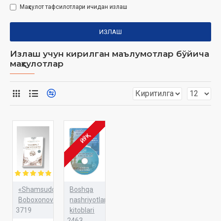
Маҳсулот тафсилотлари ичидан излаш
ИЗЛАШ
Излаш учун кирилган маълумотлар бўйича
маҳсулотлар
ЙЎҚ
«Shamsuddinxon
Boshqa
Boboxonov»
nashriyotlar
3719
kitoblari
2463