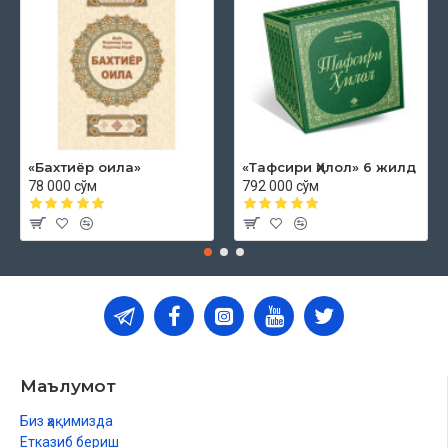
«Бахтиёр оила»
«Тафсири Ҳилол» 6 жилд
78 000 сўм
792 000 сўм
Маълумот
Биз ҳақимизда
Етказиб бериш