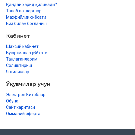
Қандай харид қилинади?
Талаб ва шартлар
Махфийлик сиёсати
Биз билан боғланиш
Кабинет
Шахсий кабинет
Буюртмалар рўйхати
Танлаганларим
Солиштириш
Янгиликлар
Ўқувчилар учун
Электрон Китоблар
Обуна
Сайт харитаси
Оммавий оферта