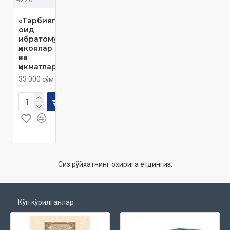
«Тарбияга
оид
ибратомуз
ҳикоялар
ва
ҳикматлар»
33 000 сўм
Сиз рўйхатнинг охирига етдингиз.
Кўп кўрилганлар