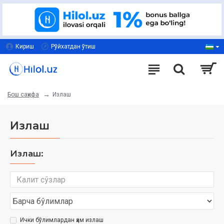
Кириш
Рўйхатдан ўтиш
Излаш
Бош саҳифа
Излаш
Излаш:
Ички бўлимлардан ҳам излаш