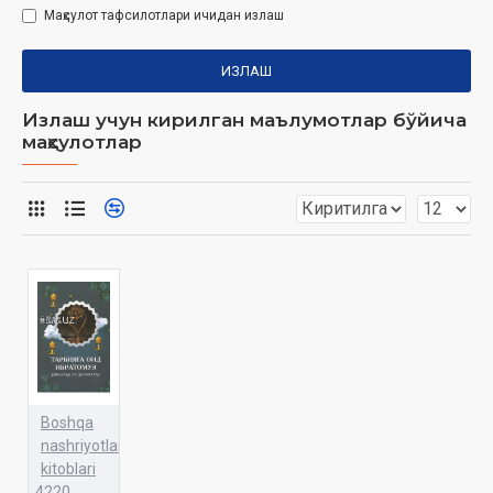
Маҳсулот тафсилотлари ичидан излаш
ИЗЛАШ
Излаш учун кирилган маълумотлар бўйича
маҳсулотлар
Boshqa
nashriyotlar
kitoblari
4220