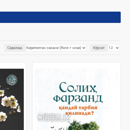
Саралаш:
Кўрсат: