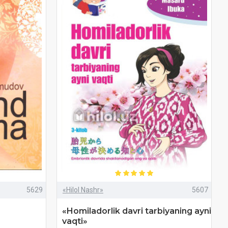
5629
«Hilol Nashr»
5607
«Homiladorlik davri tarbiyaning ayni
vaqti»