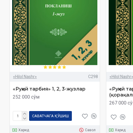
«Hilol Nashr»
C298
«Hilol Nashr
«Руҳий тарбия» 1, 2, 3-жузлар
«Руҳий та
(қорақал
252 000 сўм
267 000 с
САВАТЧАГА ҚЎШИШ
Харид
Савол
Харид