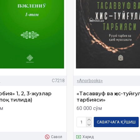
»
C7218
«Anorbooks»
рбия» 1, 2, 3-жузлар
«Тасаввуф ва ҳис-туйғу
поқ тилида)
тарбияси»
ўм
60 000 сўм
САВАТЧАГА ҚЎШИШ
Савол
Харид