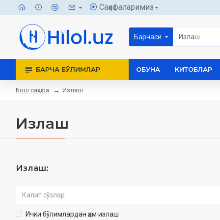
Саҳифаларимиз
Барчаси
БАРЧА БЎЛИМЛАР
ОБУНА
КИТОБЛАР
Бош саҳифа
Излаш
Излаш
Излаш:
Ички бўлимлардан ҳам излаш