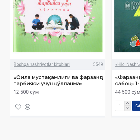
Boshqa nashriyotlar kitoblari
5549
«Hilol Nashr
«Оила мустаҳкамлиги ва фарзанд
«Фарзан
тарбияси учун қўлланма»
сабоқ» 1
12 500 сўм
44 500 сў
С
Харид
Савол
Харид