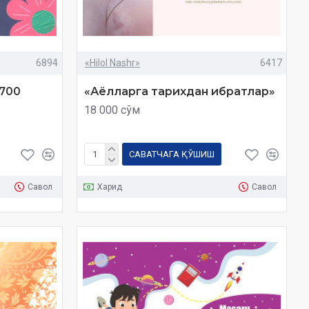
6894
«Hilol Nashr»
6417
700
«Аёлларга тарихдан ибратлар»
18 000 сўм
САВАТЧАГА ҚЎШИШ
Савол
Харид
Савол