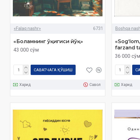
«Falaq nashr»
6731
Boshqa nashr
«Боламнинг ўқигиси йўқ»
«Sog‘lom,
farzand t
43 000 сўм
36 000 сў
САВАТЧАГА ҚЎШИШ
С
Харид
Савол
Харид