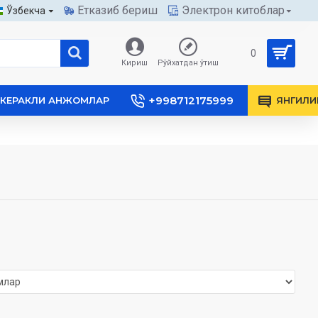
Етказиб бериш
Электрон китоблар
Ўзбекча
0
Кириш
Рўйхатдан ўтиш
+998712175999
КЕРАКЛИ АНЖОМЛАР
ЯНГИЛИ