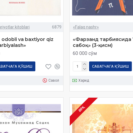
iyotlar kitoblari
6879
«Falaq nashr»
 odobli va baxtiyor qiz
«Фарзанд тарбиясида 
arbiyalash»
сабоқ» (3-қисм)
м
60 000 сўм
АВАТЧАГА ҚЎШИШ
САВАТЧАГА ҚЎШИШ
Савол
Харид
ЙЎҚ