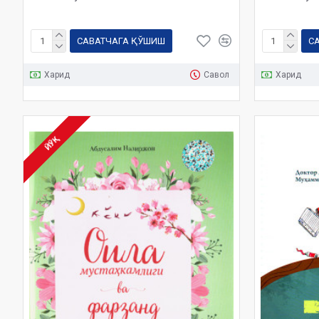
САВАТЧАГА ҚЎШИШ
С
Харид
Савол
Харид
ЙЎҚ