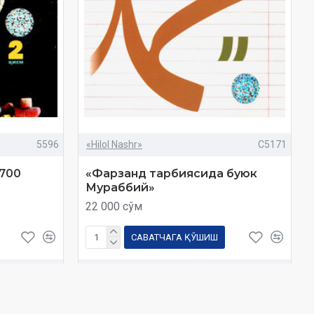
5596
«Hilol Nashr»
C5171
700
«Фарзанд тарбиясида буюк
Мураббий»
22 000 сўм
САВАТЧАГА ҚЎШИШ
Савол
Харид
Савол