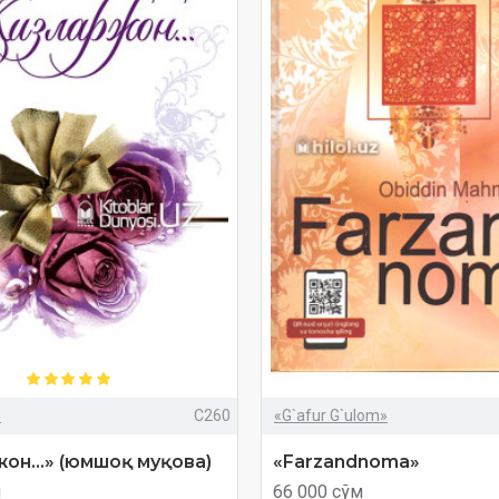
»
C260
«G`afur G`ulom»
он...» (юмшоқ муқова)
«Farzandnoma»
м
66 000 сўм