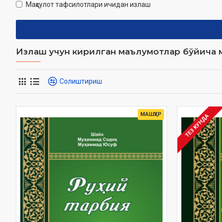
Маҳсулот тафсилотлари ичидан излаш
Излаш учун кирилган маълумотлар бўйича м
Солиштириш
МАШҲУР
ТЕЗ КУНДА