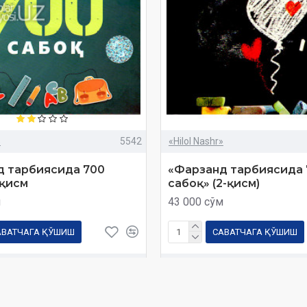
»
5542
«Hilol Nashr»
д тарбиясида 700
«Фарзанд тарбиясида 
-қисм
сабоқ» (2-қисм)
м
43 000 сўм
АВАТЧАГА ҚЎШИШ
САВАТЧАГА ҚЎШИШ
Савол
Харид