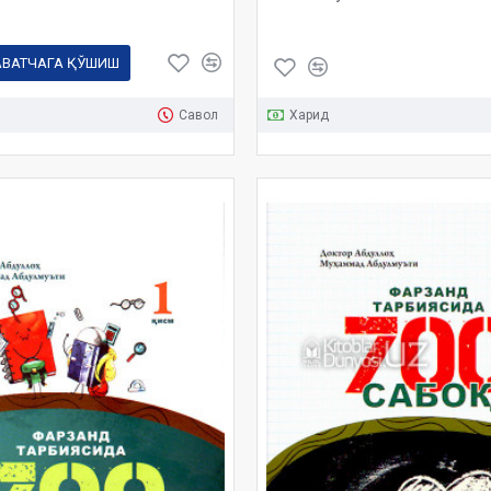
АВАТЧАГА ҚЎШИШ
Савол
Харид