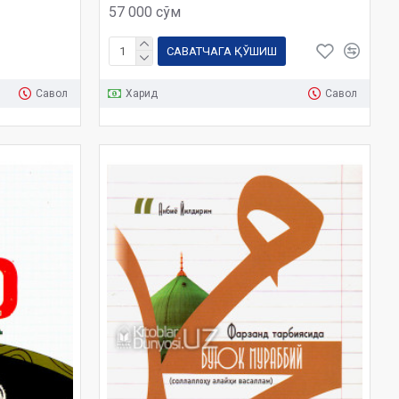
57 000 сўм
САВАТЧАГА ҚЎШИШ
Савол
Харид
Савол