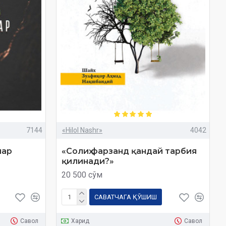
7144
«Hilol Nashr»
4042
лар
«Солиҳ фарзанд қандай тарбия
қилинади?»
20 500 сўм
САВАТЧАГА ҚЎШИШ
Савол
Харид
Савол