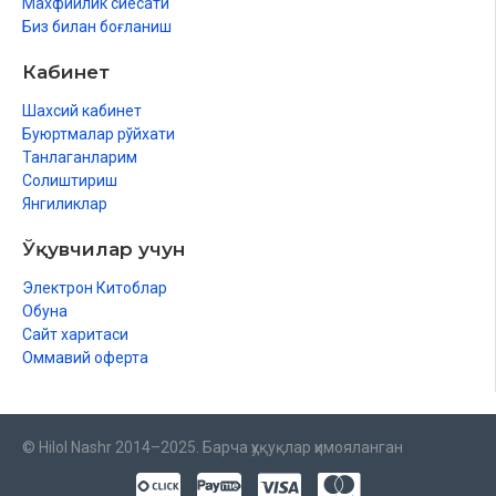
Махфийлик сиёсати
Биз билан боғланиш
Кабинет
Шахсий кабинет
Буюртмалар рўйхати
Танлаганларим
Солиштириш
Янгиликлар
Ўқувчилар учун
Электрон Китоблар
Обуна
Сайт харитаси
Оммавий оферта
© Hilol Nashr 2014–2025. Барча ҳуқуқлар ҳимояланган