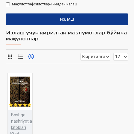
Маҳсулот тафсилотлари ичидан излаш
ИЗЛАШ
Излаш учун кирилган маълумотлар бўйича
маҳсулотлар
Boshqa
nashriyotlar
kitoblari
6254