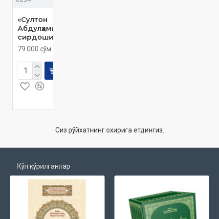
«Султон
Абдулҳамиднинг
сирдоши»‎
79 000 сўм
Сиз рўйхатнинг охирига етдингиз.
Кўп кўрилганлар