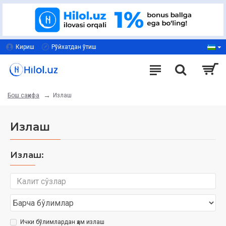
Кириш
Рўйхатдан ўтиш
Излаш
Бош саҳифа
Излаш
Излаш:
Ички бўлимлардан ҳам излаш