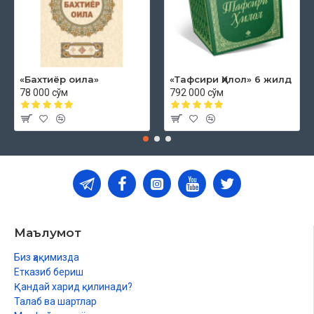
«Бахтиёр оила»
«Тафсири Ҳилол» 6 жилд
78 000 сўм
792 000 сўм
Маълумот
Биз ҳақимизда
Етказиб бериш
Қандай харид қилинади?
Талаб ва шартлар