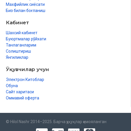
Махфийлик сиёсати
Биз билан боғланиш
Кабинет
Шахсий кабинет
Буюртмалар рўйхати
Танлаганларим
Солиштириш
Янгиликлар
Ўқувчилар учун
Электрон Китоблар
Обуна
Сайт харитаси
Оммавий оферта
© Hilol Nashr 2014–2025. Барча ҳуқуқлар ҳимояланган