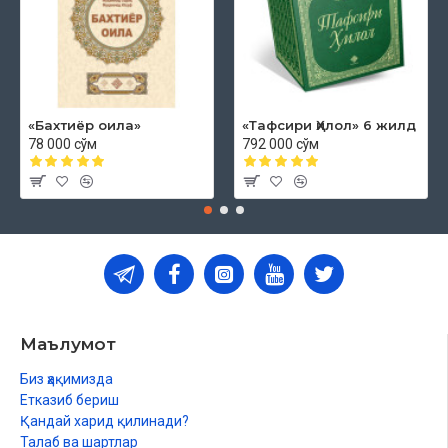
«Бахтиёр оила»
«Тафсири Ҳилол» 6 жилд
78 000 сўм
792 000 сўм
Маълумот
Биз ҳақимизда
Етказиб бериш
Қандай харид қилинади?
Талаб ва шартлар