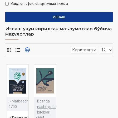
Маҳсулот тафсилотлари ичидан излаш
ИЗЛАШ
Излаш учун кирилган маълумотлар бўйича
маҳсулотлар
«Matbaachi»
Boshqa
4700
nashriyotlar
kitoblari
«Танланган
4654