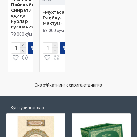
Пайгамбар
Сийрати
«Мухтасар
ҳақида
Раҳийқул
нурлар
Махтум»
гулшани»
63 000 сўм
78 000 сўм
Сиз рўйхатнинг охирига етдингиз.
Кўп кўрилганлар