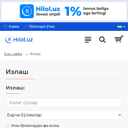
Кириш
Рўйхатдан ўтиш
Излаш
Бош саҳифа
Излаш
Излаш:
Ички бўлимлардан ҳам излаш