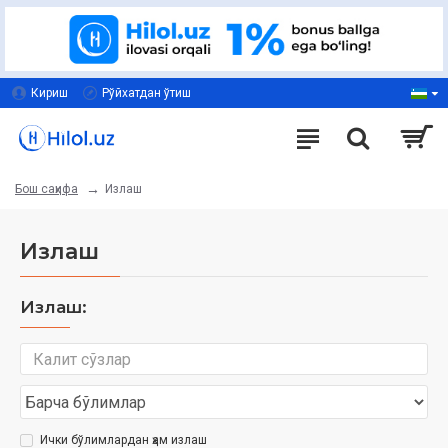
Кириш
Рўйхатдан ўтиш
Излаш
Бош саҳифа
Излаш
Излаш:
Ички бўлимлардан ҳам излаш