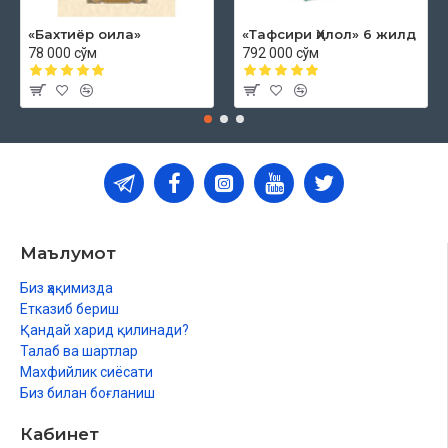
«Бахтиёр оила»
«Тафсири Ҳилол» 6 жилд
78 000 сўм
792 000 сўм
Маълумот
Биз ҳақимизда
Етказиб бериш
Қандай харид қилинади?
Талаб ва шартлар
Махфийлик сиёсати
Биз билан боғланиш
Кабинет