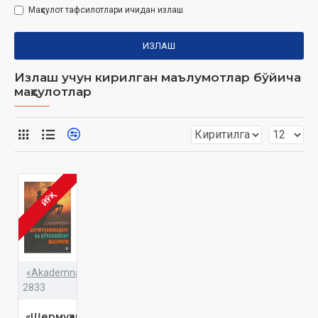
Маҳсулот тафсилотлари ичидан излаш
ИЗЛАШ
Излаш учун кирилган маълумотлар бўйича
маҳсулотлар
ЙЎҚ
«Akademnashr»
2833
«Шермуҳаммадбек