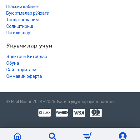
Шахсий кабинет
Буюртмалар рўйхати
Танлаганларим
Солиштириш
Янгиликлар
Ўқувчилар учун
Электрон Китоблар
Обуна
Сайт харитаси
Оммавий оферта
© Hilol Nashr 2014–2025. Барча ҳуқуқлар ҳимояланган