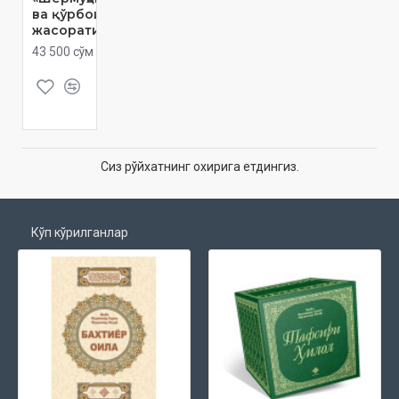
ва қўрбошилар
жасорати»
43 500 сўм
Сиз рўйхатнинг охирига етдингиз.
Кўп кўрилганлар