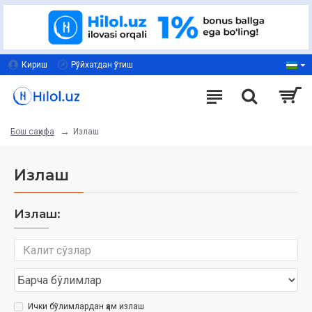
Кириш
Рўйхатдан ўтиш
Излаш
Бош саҳифа
Излаш
Излаш:
Ички бўлимлардан ҳам излаш