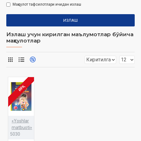
Маҳсулот тафсилотлари ичидан излаш
ИЗЛАШ
Излаш учун кирилган маълумотлар бўйича
маҳсулотлар
ЙЎҚ
«Yoshlar
matbuoti»
5030