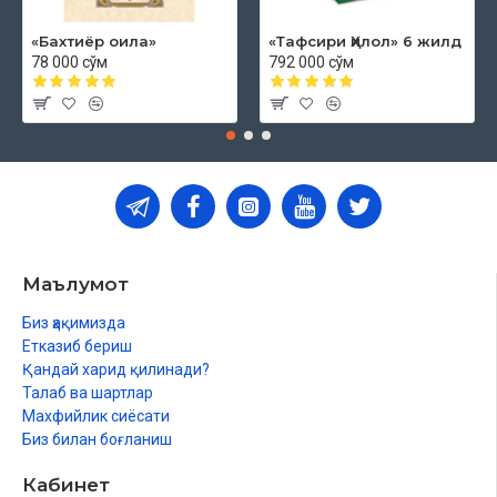
«Бахтиёр оила»
«Тафсири Ҳилол» 6 жилд
78 000 сўм
792 000 сўм
Маълумот
Биз ҳақимизда
Етказиб бериш
Қандай харид қилинади?
Талаб ва шартлар
Махфийлик сиёсати
Биз билан боғланиш
Кабинет