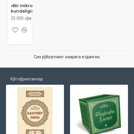
«Bir mikrob
kundaligidan»
25 000 сўм
Сиз рўйхатнинг охирига етдингиз.
Кўп кўрилганлар