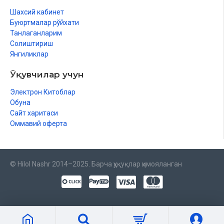
Шахсий кабинет
Буюртмалар рўйхати
Танлаганларим
Солиштириш
Янгиликлар
Ўқувчилар учун
Электрон Китоблар
Обуна
Сайт харитаси
Оммавий оферта
© Hilol Nashr 2014–2025. Барча ҳуқуқлар ҳимояланган