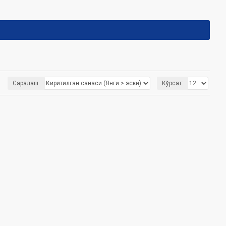
Саралаш:
Кўрсат: