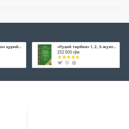
«Дока рўмол қачон қурийди»
«Руҳий тарбия» 1, 2, 3-жузлар
252 000 сўм