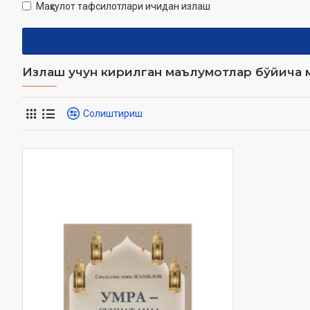
Маҳсулот тафсилотлари ичидан излаш
Излаш учун кирилган маълумотлар бўйича м
Солиштириш