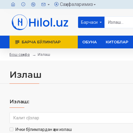
Саҳифаларимиз
Барчаси
БАРЧА БЎЛИМЛАР
ОБУНА
КИТОБЛАР
Бош саҳифа
Излаш
Излаш
Излаш:
Ички бўлимлардан ҳам излаш