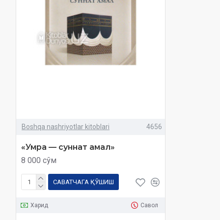
Boshqa nashriyotlar kitoblari
4656
«Умра — суннат амал»
8 000 сўм
САВАТЧАГА ҚЎШИШ
Харид
Савол