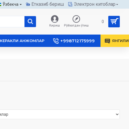
Етказиб бериш
Электрон китоблар
Ўзбекча
0
Кириш
Рўйхатдан ўтиш
+998712175999
КЕРАКЛИ АНЖОМЛАР
ЯНГИЛИ