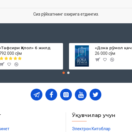
Сиз рўйхатнинг охирига етдингиз.
«Тафсири Ҳилол» 6 жилд
792 000 сўм
26 000 сўм
т
Ўқувчилар учун
бинет
Электрон Китоблар