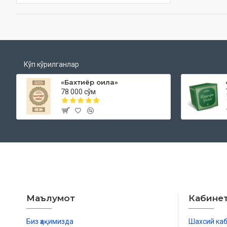
Кўп кўрилганлар
«Бахтиёр оила»
78 000 сўм
Маълумот
Кабине
Биз ҳақимизда
Шахсий ка