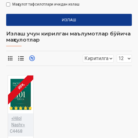
Маҳсулот тафсилотлари ичидан излаш
ИЗЛАШ
Излаш учун кирилган маълумотлар бўйича
маҳсулотлар
ЙЎҚ
«Hilol
Nashr»
C4468