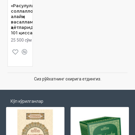
«Расулуллоҳ
соллаллоҳу
алайҳи
васалламнинг
ҳаётларидан
101 қисса»
25 500 сўм
Сиз рўйхатнинг охирига етдингиз.
Кўп кўрилганлар