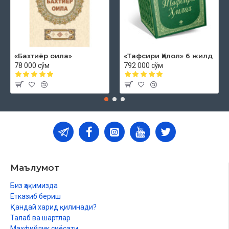
«Бахтиёр оила»
«Тафсири Ҳилол» 6 жилд
78 000 сўм
792 000 сўм
Маълумот
Биз ҳақимизда
Етказиб бериш
Қандай харид қилинади?
Талаб ва шартлар
Махфийлик сиёсати