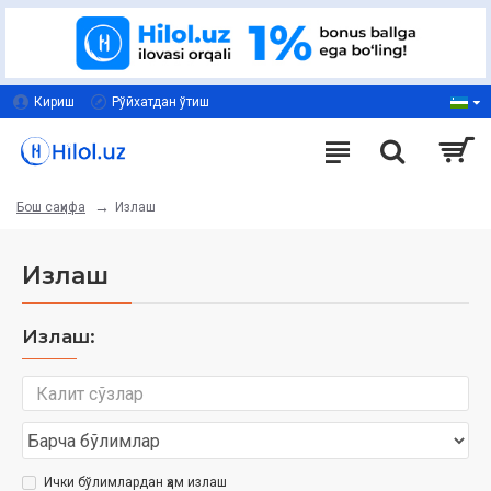
Кириш
Рўйхатдан ўтиш
Излаш
Бош саҳифа
Излаш
Излаш:
Ички бўлимлардан ҳам излаш