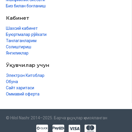
Биз билан боғланиш
Кабинет
Шахсий кабинет
Буюртмалар рўйхати
Танлаганларим
Солиштириш
Янгиликлар
Ўқувчилар учун
Электрон Китоблар
Обуна
Сайт харитаси
Оммавий оферта
© Hilol Nashr 2014–2025. Барча ҳуқуқлар ҳимояланган