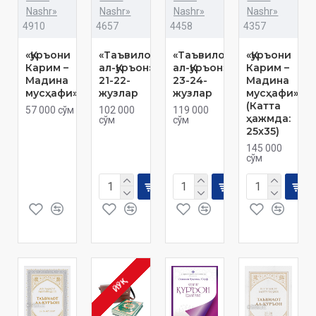
Nashr»
Nashr»
Nashr»
Nashr»
4910
4657
4458
4357
«Қуръони
«Таъвилот
«Таъвилот
«Қуръони
Карим –
ал-Қуръон»
ал-Қуръон»
Карим –
Мадина
21-22-
23-24-
Мадина
мусҳафи»
жузлар
жузлар
мусҳафи»
(Катта
57 000 сўм
102 000
119 000
ҳажмда:
сўм
сўм
25x35)
145 000
сўм
ЙЎҚ