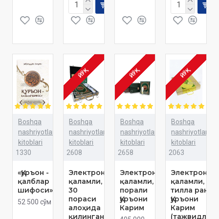
ЙЎҚ
ЙЎҚ
ЙЎҚ
Boshqa
Boshqa
Boshqa
Boshqa
nashriyotlar
nashriyotlar
nashriyotlar
nashriyotlar
kitoblari
kitoblari
kitoblari
kitoblari
1330
2608
2658
2063
«Қуръон -
Электрон
Электрон
Электрон
қалблар
қаламли,
қаламли,
қаламли,
шифоси»
30
порали
тилла ранг,
пораси
Қуръони
Қуръони
52 500 сўм
алоҳида
Карим
Карим
қилинган,
(тажвидли)