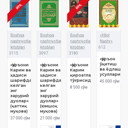
ЙЎҚ
ЙЎҚ
Boshqa
Boshqa
Boshqa
«Hilol
nashriyotlar
nashriyotlar
nashriyotlar
Nashr»
kitoblari
kitoblari
kitoblari
612
3115
3097
3180
«Қуръон
ўқитиш
«Қуръони
«Қуръони
«Қуръони
ва ёдлаш
Карим ва
Карим ва
Карим
усуллари»
ҳадиси
ҳадиси
қироатлари
шарифда
шарифда
тўғрисида»
45 000 сўм
келган
келган
8 500 сўм
энг
энг
зарурий
зарурий
дуолар»
дуолар»
(қаттиқ
(юмшоқ
муқова)
муқова)
37 000 сўм
21 000 сўм