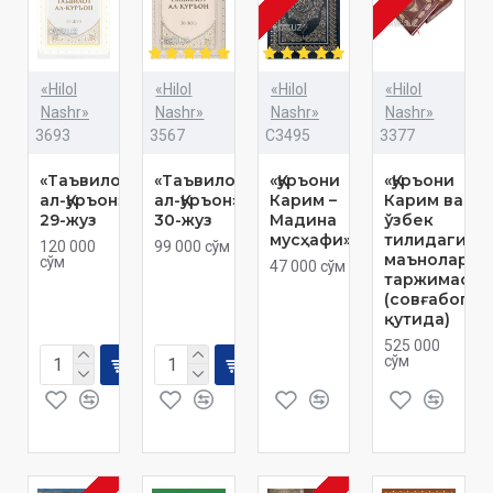
«Hilol
«Hilol
«Hilol
«Hilol
Nashr»
Nashr»
Nashr»
Nashr»
3693
3567
C3495
3377
«Таъвилот
«Таъвилот
«Қуръони
«Қуръони
ал-Қуръон»
ал-Қуръон»
Карим –
Карим ва
29-жуз
30-жуз
Мадина
ўзбек
мусҳафи»
тилидаги
120 000
99 000 сўм
маънолар
сўм
47 000 сўм
таржимаси»
(совғабоп,
қутида)
525 000
сўм