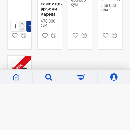
405 000
тажвидли
сўм
558 000
Қуръони
сўм
Карим
470 000
сўм
ЙЎҚ
Boshqa
nashriyotlar
kitoblari
1961
Электрон