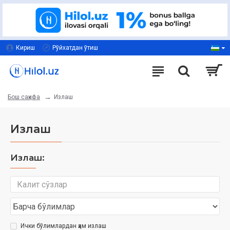
Кириш
Рўйхатдан ўтиш
Излаш
Бош саҳифа
Излаш
Излаш:
Ички бўлимлардан ҳам излаш