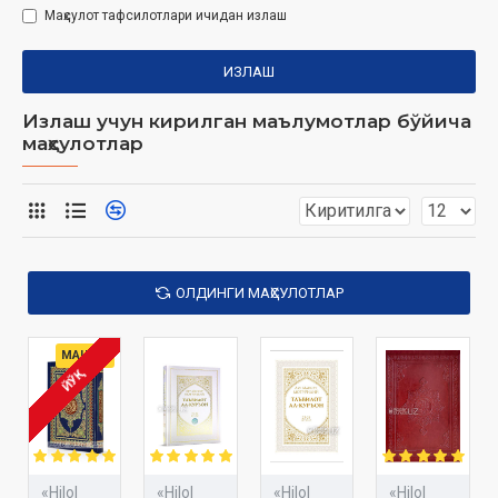
Маҳсулот тафсилотлари ичидан излаш
ИЗЛАШ
Излаш учун кирилган маълумотлар бўйича
маҳсулотлар
ОЛДИНГИ МАҲСУЛОТЛАР
МАШҲУР
ЙЎҚ
«Hilol
«Hilol
«Hilol
«Hilol