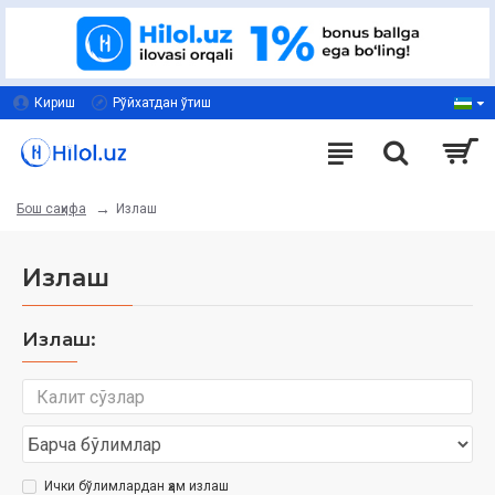
Кириш
Рўйхатдан ўтиш
Излаш
Бош саҳифа
Излаш
Излаш:
Ички бўлимлардан ҳам излаш