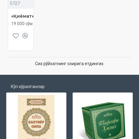
5727
«Қиёмат»
19 000 сўм
Сиз рўйхатнинг охирига етдингиз.
Кўп кўрилганлар