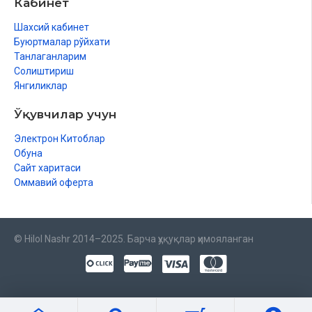
Кабинет
Шахсий кабинет
Буюртмалар рўйхати
Танлаганларим
Солиштириш
Янгиликлар
Ўқувчилар учун
Электрон Китоблар
Обуна
Сайт харитаси
Оммавий оферта
© Hilol Nashr 2014–2025. Барча ҳуқуқлар ҳимояланган