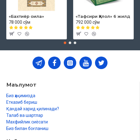
«Бахтиёр оила»
«Тафсири Ҳилол» 6 жилд
78 000 сўм
792 000 сўм
Маълумот
Биз ҳақимизда
Етказиб бериш
Қандай харид қилинади?
Талаб ва шартлар
Махфийлик сиёсати
Биз билан боғланиш