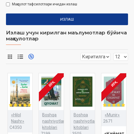
Маҳсулот тафсилотлари ичидан излаш
ИЗЛАШ
Излаш учун кирилган маълумотлар бўйича
маҳсулотлар
ЙЎҚ
ЙЎҚ
«Hilol
Boshqa
Boshqa
«Munir»
Nashr»
nashriyotlar
nashriyotlar
2671
C4350
kitoblari
kitoblari
«Қиёмат
7199
3505