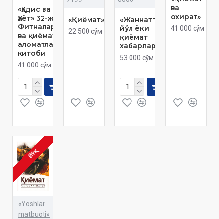
ва
«Ҳадис ва
охират»
Ҳаёт» 32-жуз.
«Қиёмат»
«Жаннатга
Фитналар
йўл ёки
41 000 сўм
22 500 сўм
ва қиёмат
қиёмат
аломатлари
хабарлари»
китоби
53 000 сўм
41 000 сўм
ЙЎҚ
«Yoshlar
matbuoti»