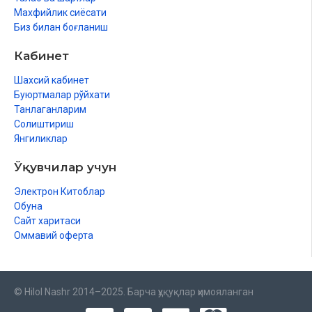
Махфийлик сиёсати
Биз билан боғланиш
Кабинет
Шахсий кабинет
Буюртмалар рўйхати
Танлаганларим
Солиштириш
Янгиликлар
Ўқувчилар учун
Электрон Китоблар
Обуна
Сайт харитаси
Оммавий оферта
© Hilol Nashr 2014–2025. Барча ҳуқуқлар ҳимояланган