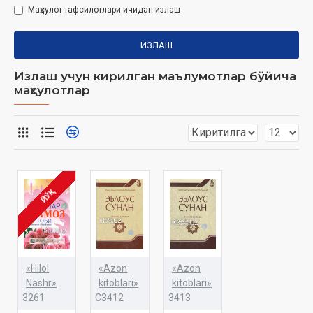
Маҳсулот тафсилотлари ичидан излаш
ИЗЛАШ
Излаш учун кирилган маълумотлар бўйича
маҳсулотлар
ЙЎҚ
«Hilol
«Azon
«Azon
Nashr»
kitoblari»
kitoblari»
3261
C3412
3413