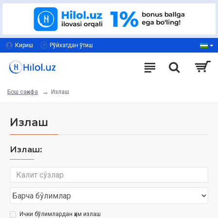
Кириш
Рўйхатдан ўтиш
Излаш
Бош саҳифа
Излаш
Излаш:
Ички бўлимлардан ҳам излаш