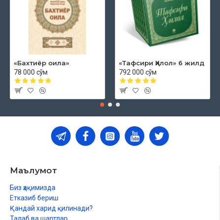
«Бахтиёр оила»
«Тафсири Ҳилол» 6 жилд
78 000 сўм
792 000 сўм
Маълумот
Биз ҳақимизда
Етказиб бериш
Қандай харид қилинади?
Талаб ва шартлар