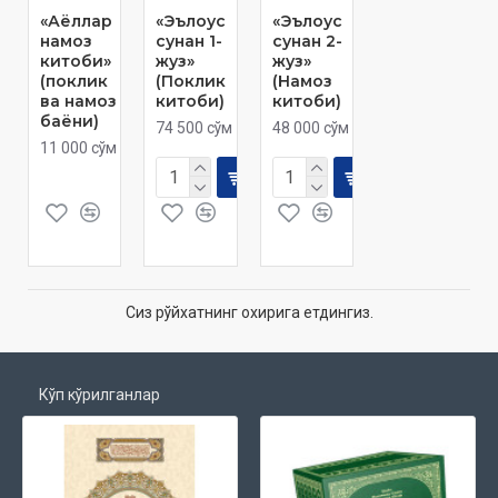
«Аёллар
«Эълоус
«Эълоус
намоз
сунан 1-
сунан 2-
китоби»
жуз»
жуз»
(поклик
(Поклик
(Намоз
ва намоз
китоби)
китоби)
баёни)
74 500 сўм
48 000 сўм
11 000 сўм
Сиз рўйхатнинг охирига етдингиз.
Кўп кўрилганлар