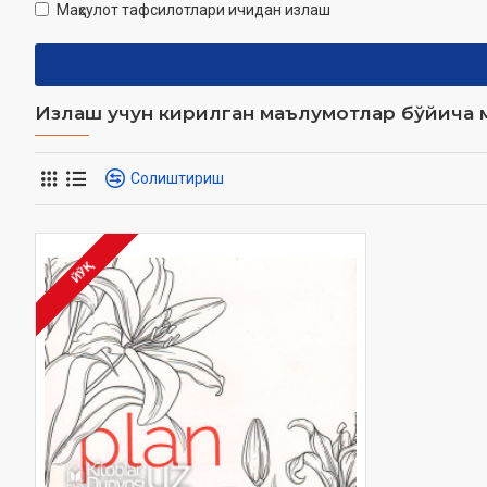
Маҳсулот тафсилотлари ичидан излаш
Излаш учун кирилган маълумотлар бўйича м
Солиштириш
ЙЎҚ