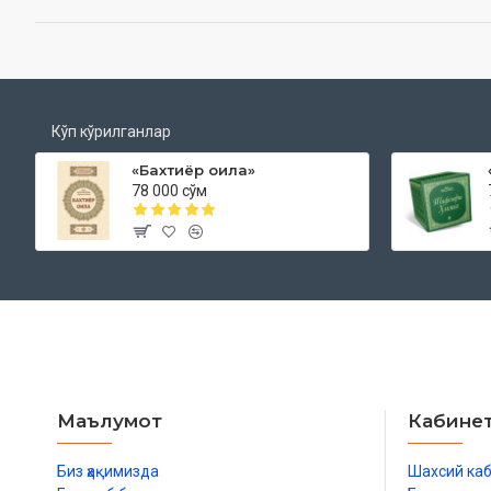
Кўп кўрилганлар
«Бахтиёр оила»
78 000 сўм
Маълумот
Кабине
Биз ҳақимизда
Шахсий ка