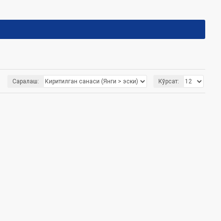
Саралаш:
Кўрсат: