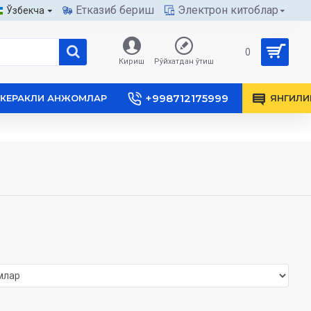
Етказиб бериш
Электрон китоблар
Ўзбекча
0
Кириш
Рўйхатдан ўтиш
+998712175999
КЕРАКЛИ АНЖОМЛАР
ЯНГИЛИ