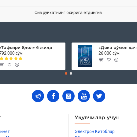
Сиз рўйхатнинг охирига етдингиз.
«Тафсири Ҳилол» 6 жилд
792 000 сўм
26 000 сўм
т
Ўқувчилар учун
бинет
Электрон Китоблар