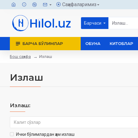
Саҳифаларимиз
Барчаси
БАРЧА БЎЛИМЛАР
ОБУНА
КИТОБЛАР
Бош саҳифа
Излаш
Излаш
Излаш:
Ички бўлимлардан ҳам излаш