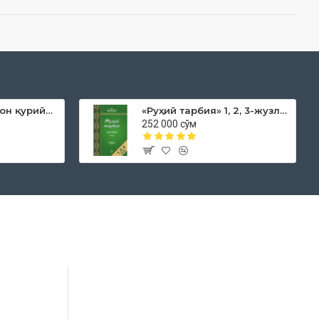
«Дока рўмол қачон қурийди»
«Руҳий тарбия» 1, 2, 3-жузлар
252 000 сўм