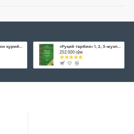
«Дока рўмол қачон қурийди»
«Руҳий тарбия» 1, 2, 3-жузлар
252 000 сўм