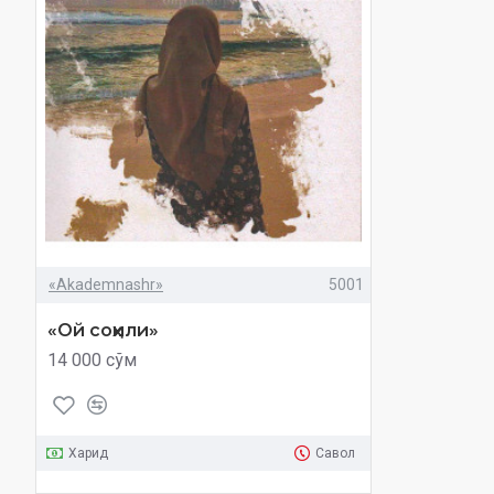
«Akademnashr»
5001
«Ой соҳили»
14 000 сўм
Харид
Савол