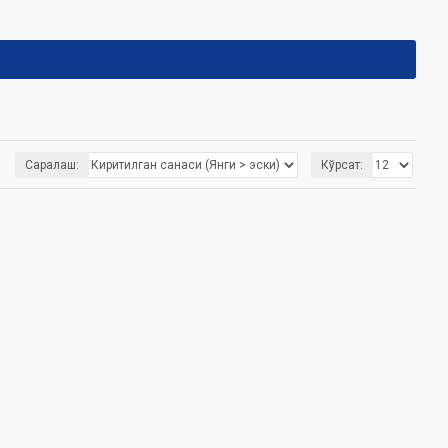
Саралаш:
Кўрсат: