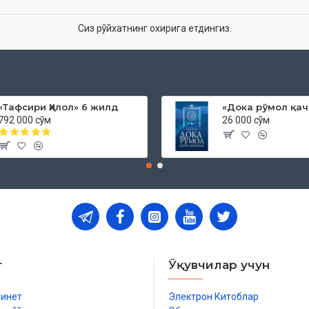
Сиз рўйхатнинг охирига етдингиз.
«Тафсири Ҳилол» 6 жилд
792 000 сўм
26 000 сўм
т
Ўқувчилар учун
бинет
Электрон Китоблар