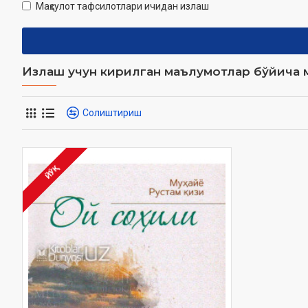
Маҳсулот тафсилотлари ичидан излаш
Излаш учун кирилган маълумотлар бўйича м
Солиштириш
ЙЎҚ