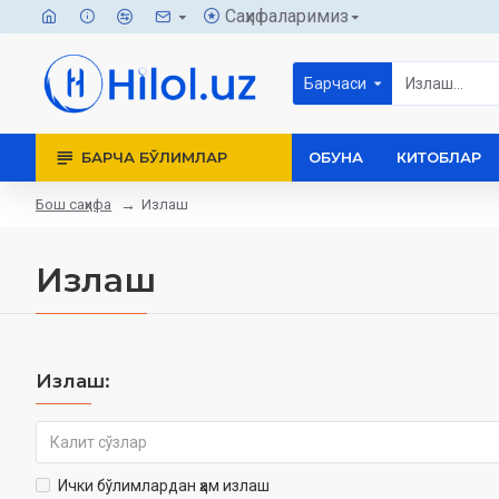
Саҳифаларимиз
Барчаси
БАРЧА БЎЛИМЛАР
ОБУНА
КИТОБЛАР
Бош саҳифа
Излаш
Излаш
Излаш:
Ички бўлимлардан ҳам излаш