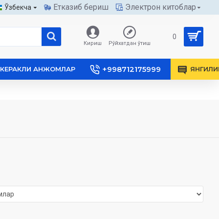
Етказиб бериш
Электрон китоблар
Ўзбекча
0
Кириш
Рўйхатдан ўтиш
+998712175999
КЕРАКЛИ АНЖОМЛАР
ЯНГИЛИ