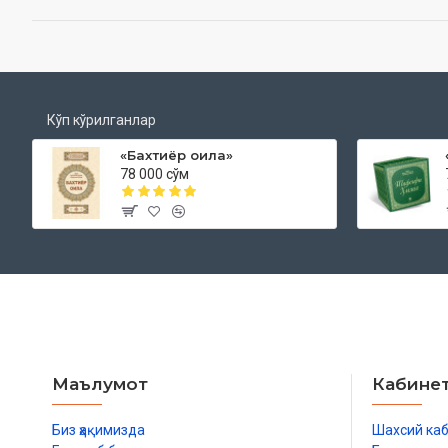
Кўп кўрилганлар
«Бахтиёр оила»
78 000 сўм
Маълумот
Кабине
Биз ҳақимизда
Шахсий ка