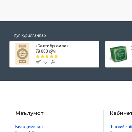
Кўп кўрилганлар
«Бахтиёр оила»
78 000 сўм
Маълумот
Кабине
Биз ҳақимизда
Шахсий ка