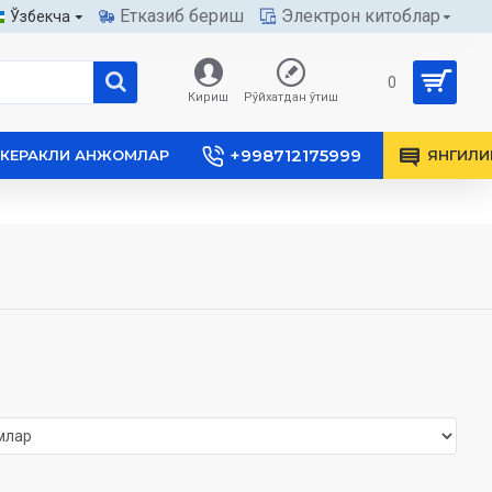
Етказиб бериш
Электрон китоблар
Ўзбекча
0
Кириш
Рўйхатдан ўтиш
+998712175999
КЕРАКЛИ АНЖОМЛАР
ЯНГИЛИ