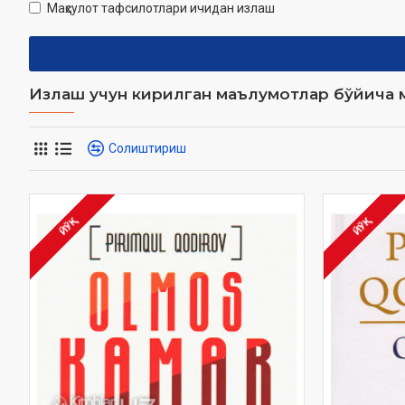
Маҳсулот тафсилотлари ичидан излаш
Излаш учун кирилган маълумотлар бўйича м
Солиштириш
ЙЎҚ
ЙЎҚ