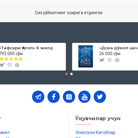
Сиз рўйхатнинг охирига етдингиз.
«Тафсири Ҳилол» 6 жилд
792 000 сўм
26 000 сўм
т
Ўқувчилар учун
бинет
Электрон Китоблар