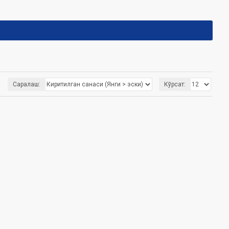
Саралаш:
Кўрсат: