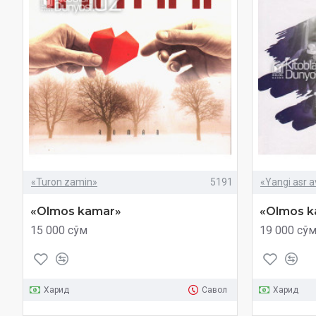
«Turon zamin»
5191
«Yangi asr a
«Olmos kamar»
«Olmos k
15 000 сўм
19 000 сў
Харид
Савол
Харид