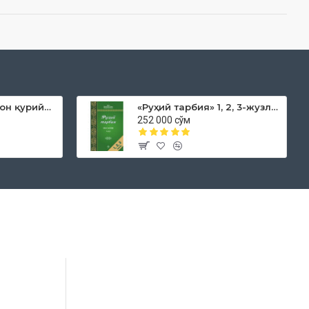
«Дока рўмол қачон қурийди»
«Руҳий тарбия» 1, 2, 3-жузлар
252 000 сўм