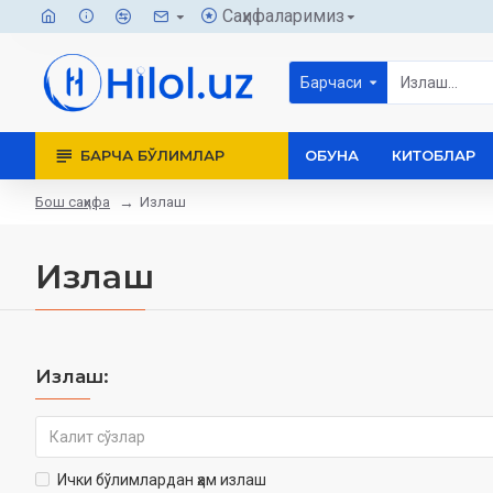
Саҳифаларимиз
Барчаси
БАРЧА БЎЛИМЛАР
ОБУНА
КИТОБЛАР
Бош саҳифа
Излаш
Излаш
Излаш:
Ички бўлимлардан ҳам излаш