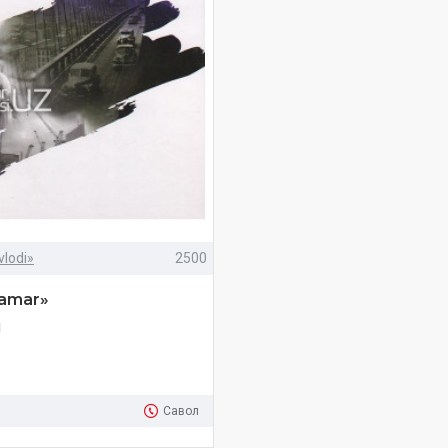
vlodi»
2500
amar»‎
м
Савол