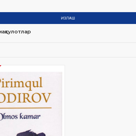
ИЗЛАШ
аҳсулотлар