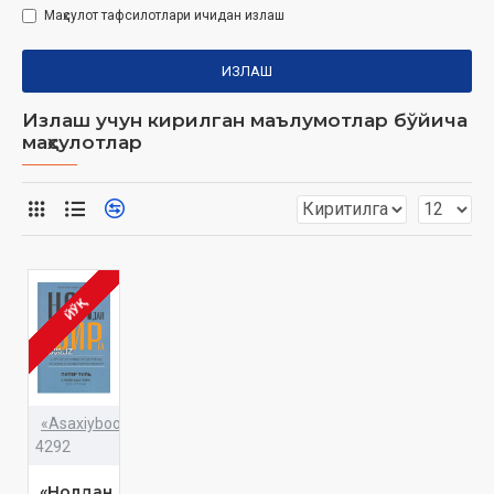
Маҳсулот тафсилотлари ичидан излаш
ИЗЛАШ
Излаш учун кирилган маълумотлар бўйича
маҳсулотлар
ЙЎҚ
«Asaxiybooks»
4292
«Нолдан