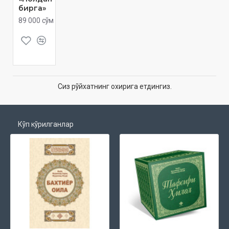
бирга»
89 000 сўм
Сиз рўйхатнинг охирига етдингиз.
Кўп кўрилганлар