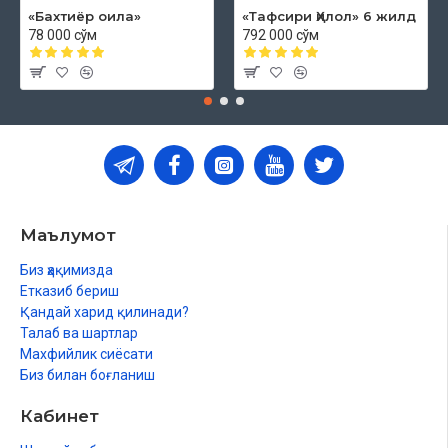
«Бахтиёр оила»
«Тафсири Ҳилол» 6 жилд
78 000 сўм
792 000 сўм
Маълумот
Биз ҳақимизда
Етказиб бериш
Қандай харид қилинади?
Талаб ва шартлар
Махфийлик сиёсати
Биз билан боғланиш
Кабинет