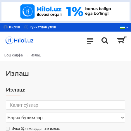
Кириш
Рўйхатдан ўтиш
Излаш
Бош саҳифа
Излаш
Излаш:
Ички бўлимлардан ҳам излаш