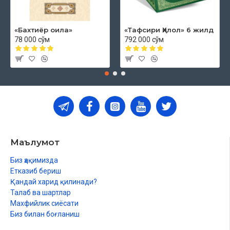
«Бахтиёр оила»
«Тафсири Ҳилол» 6 жилд
78 000 сўм
792 000 сўм
Маълумот
Биз ҳақимизда
Етказиб бериш
Қандай харид қилинади?
Талаб ва шартлар
Махфийлик сиёсати
Биз билан боғланиш