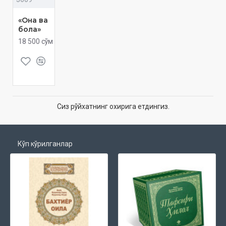
«Она ва
бола»
18 500 сўм
Сиз рўйхатнинг охирига етдингиз.
Кўп кўрилганлар