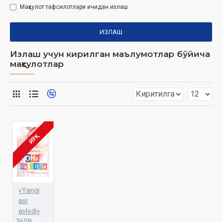
Маҳсулот тафсилотлари ичидан излаш
ИЗЛАШ
Излаш учун кирилган маълумотлар бўйича
маҳсулотлар
ЙЎҚ
«Yangi
asr
avlodi»
3609