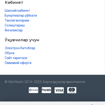
Кабинет
Шахсий кабинет
Буюртмалар рўйхати
Танлаганларим
Солиштириш
Янгиликлар
Ўқувчилар учун
Электрон Китоблар
Обуна
Сайт харитаси
Оммавий оферта
© Hilol Nashr 2014–2025. Барча ҳуқуқлар ҳимояланган