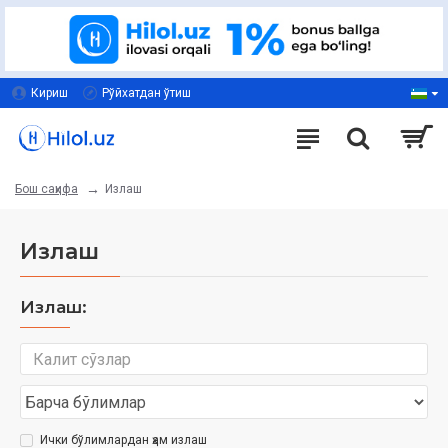
Кириш
Рўйхатдан ўтиш
Излаш
Бош саҳифа
Излаш
Излаш:
Ички бўлимлардан ҳам излаш