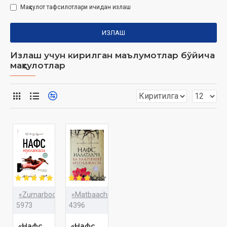
Маҳсулот тафсилотлари ичидан излаш
ИЗЛАШ
Излаш учун кирилган маълумотлар бўйича
маҳсулотлар
«Zumarbooks»
«Matbaachi»
5973
4396
«Нафс
«Нафс