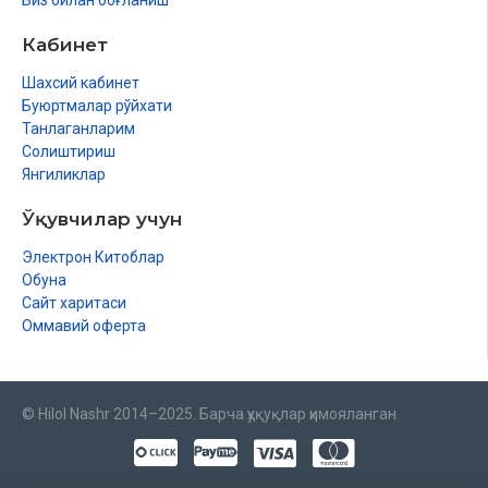
Биз билан боғланиш
Кабинет
Шахсий кабинет
Буюртмалар рўйхати
Танлаганларим
Солиштириш
Янгиликлар
Ўқувчилар учун
Электрон Китоблар
Обуна
Сайт харитаси
Оммавий оферта
© Hilol Nashr 2014–2025. Барча ҳуқуқлар ҳимояланган