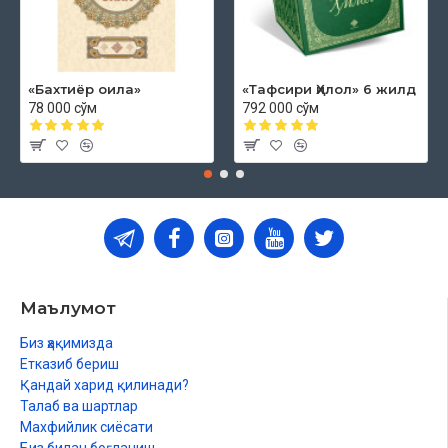
«Бахтиёр оила»
«Тафсири Ҳилол» 6 жилд
78 000 сўм
792 000 сўм
Маълумот
Биз ҳақимизда
Етказиб бериш
Қандай харид қилинади?
Талаб ва шартлар
Махфийлик сиёсати