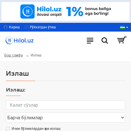
Кириш
Рўйхатдан ўтиш
Излаш
Бош саҳифа
Излаш
Излаш:
Ички бўлимлардан ҳам излаш