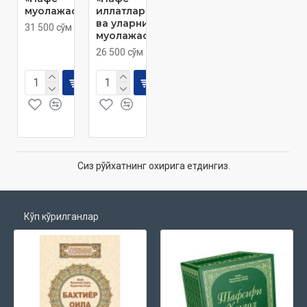
муолажаси»
иллатлари
ва уларнинг
31 500 сўм
муолажаси»
26 500 сўм
Сиз рўйхатнинг охирига етдингиз.
Кўп кўрилганлар