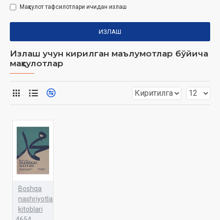
Маҳсулот тафсилотлари ичидан излаш
ИЗЛАШ
Излаш учун кирилган маълумотлар бўйича
маҳсулотлар
Boshqa
nashriyotlar
kitoblari
4654