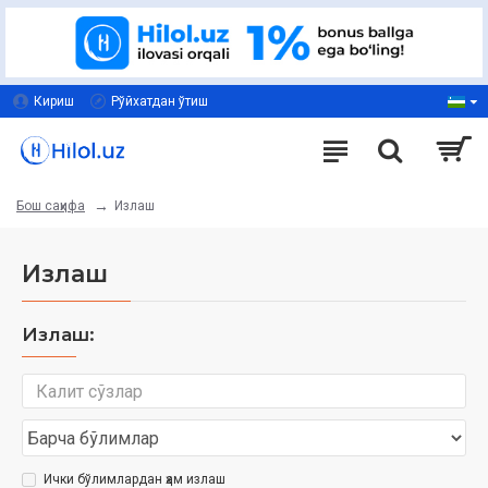
Кириш
Рўйхатдан ўтиш
Излаш
Бош саҳифа
Излаш
Излаш:
Ички бўлимлардан ҳам излаш