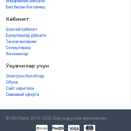
Махфийлик сиёсати
Биз билан боғланиш
Кабинет
Шахсий кабинет
Буюртмалар рўйхати
Танлаганларим
Солиштириш
Янгиликлар
Ўқувчилар учун
Электрон Китоблар
Обуна
Сайт харитаси
Оммавий оферта
© Hilol Nashr 2014–2025. Барча ҳуқуқлар ҳимояланган