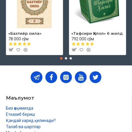
«Бахтиёр оила»
«Тафсири Ҳилол» 6 жилд
78 000 сўм
792 000 сўм
Маълумот
Биз ҳақимизда
Етказиб бериш
Қандай харид қилинади?
Талаб ва шартлар