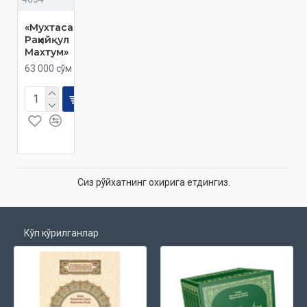
«Мухтасар
Раҳийқул
Махтум»
63 000 сўм
Сиз рўйхатнинг охирига етдингиз.
Кўп кўрилганлар