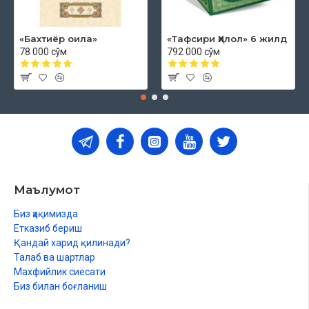
«Бахтиёр оила»
«Тафсири Ҳилол» 6 жилд
78 000 сўм
792 000 сўм
Маълумот
Биз ҳақимизда
Етказиб бериш
Қандай харид қилинади?
Талаб ва шартлар
Махфийлик сиёсати
Биз билан боғланиш