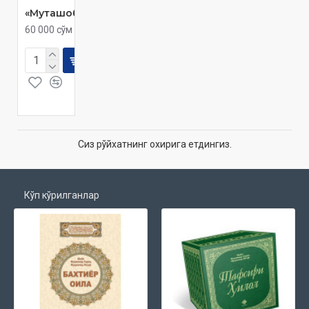
«Муташобиҳот»
60 000 сўм
Сиз рўйхатнинг охирига етдингиз.
Кўп кўрилганлар