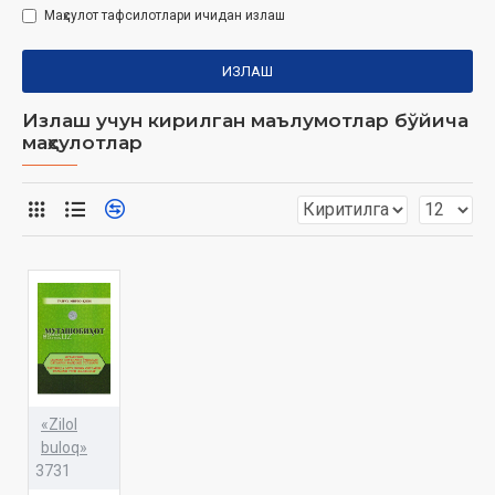
Маҳсулот тафсилотлари ичидан излаш
ИЗЛАШ
Излаш учун кирилган маълумотлар бўйича
маҳсулотлар
«Zilol
buloq»
3731