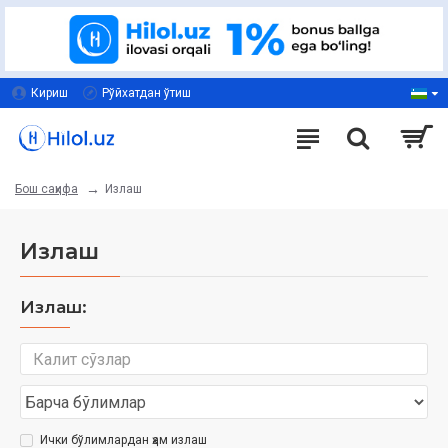
Кириш
Рўйхатдан ўтиш
Излаш
Бош саҳифа
Излаш
Излаш:
Ички бўлимлардан ҳам излаш