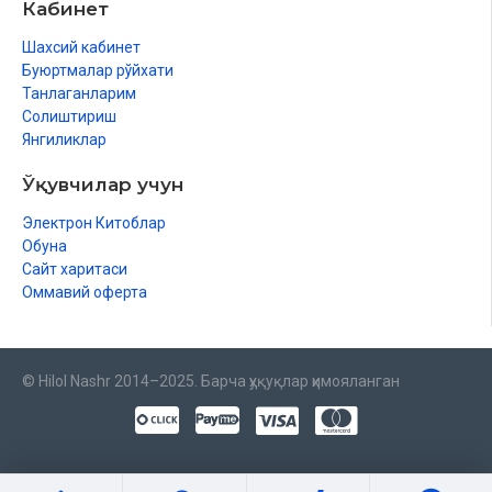
Кабинет
Шахсий кабинет
Буюртмалар рўйхати
Танлаганларим
Солиштириш
Янгиликлар
Ўқувчилар учун
Электрон Китоблар
Обуна
Сайт харитаси
Оммавий оферта
© Hilol Nashr 2014–2025. Барча ҳуқуқлар ҳимояланган