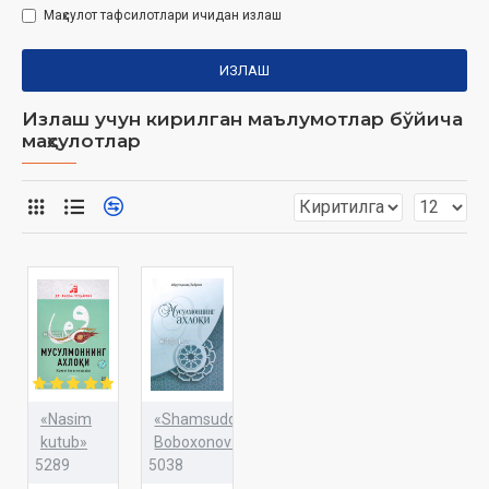
Маҳсулот тафсилотлари ичидан излаш
ИЗЛАШ
Излаш учун кирилган маълумотлар бўйича
маҳсулотлар
«Nasim
«Shamsuddinxon
kutub»
Boboxonov»
5289
5038