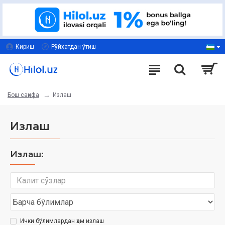
Кириш
Рўйхатдан ўтиш
Излаш
Бош саҳифа
Излаш
Излаш:
Ички бўлимлардан ҳам излаш