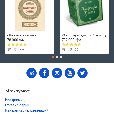
«Бахтиёр оила»
«Тафсири Ҳилол» 6 жилд
78 000 сўм
792 000 сўм
Маълумот
Биз ҳақимизда
Етказиб бериш
Қандай харид қилинади?