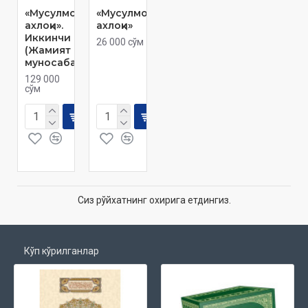
«Мусулмоннинг
«Мусулмоннинг
ахлоқи».
ахлоқи»
Иккинчи китоб
26 000 сўм
(Жамият билан
муносабат)
129 000
сўм
Сиз рўйхатнинг охирига етдингиз.
Кўп кўрилганлар