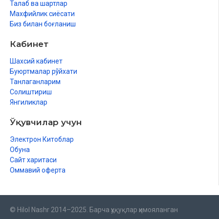
Талаб ва шартлар
Махфийлик сиёсати
Биз билан боғланиш
Кабинет
Шахсий кабинет
Буюртмалар рўйхати
Танлаганларим
Солиштириш
Янгиликлар
Ўқувчилар учун
Электрон Китоблар
Обуна
Сайт харитаси
Оммавий оферта
© Hilol Nashr 2014–2025. Барча ҳуқуқлар ҳимояланган